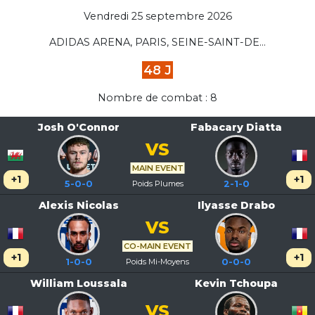
Vendredi 25 septembre 2026
ADIDAS ARENA, PARIS, SEINE-SAINT-DE...
48 J
Nombre de combat : 8
Josh O'Connor
Fabacary Diatta
VS
MAIN EVENT
+1
+1
5-0-0
Poids Plumes
2-1-0
Alexis Nicolas
Ilyasse Drabo
VS
CO-MAIN EVENT
+1
+1
1-0-0
Poids Mi-Moyens
0-0-0
William Loussala
Kevin Tchoupa
VS