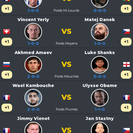
+1
+1
1-0-0
Poids Mi-Lourds
0-0-0
Vincent Yerly
Matej Danek
VS
+1
+1
1-0-0
Poids Moyens
1-0-0
Akhmed Amaev
Luke Shanks
VS
+1
+1
2-0-0
Poids Mouches
0-0-0
Wael Kambouche
Ulysse Obame
VS
+1
+1
2-0-0
Poids Plumes
1-1-0
Jimmy Vienot
Jan Stastny
VS