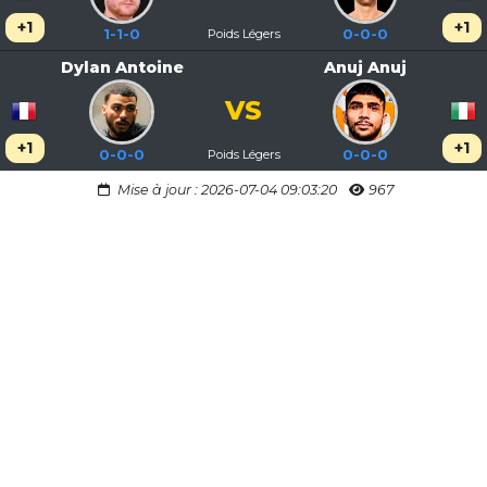
+1
+1
1-1-0
Poids Légers
0-0-0
Dylan Antoine
Anuj Anuj
VS
+1
+1
0-0-0
Poids Légers
0-0-0
Mise à jour : 2026-07-04 09:03:20
967