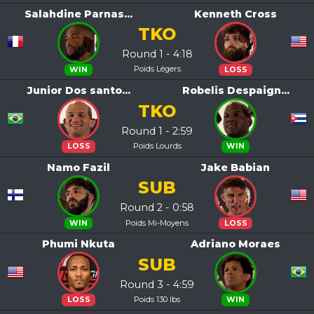
Salahdine Parnas...
Kenneth Cross
TKO
Round 1 - 4:18
Poids Légers
WIN
LOSS
Junior Dos santo...
Robelis Despaign...
TKO
Round 1 - 2:59
Poids Lourds
LOSS
WIN
Namo Fazil
Jake Babian
SUB
Round 2 - 0:58
Poids Mi-Moyens
WIN
LOSS
Phumi Nkuta
Adriano Moraes
SUB
Round 3 - 4:59
Poids 130 lbs
LOSS
WIN