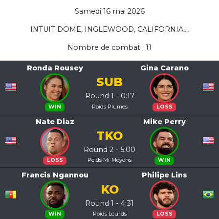
Samedi 16 mai 2026
INTUIT DOME, INGLEWOOD, CALIFORNIA,...
Nombre de combat : 11
Ronda Rousey
Gina Carano
SUB
Round 1 - 0:17
Poids Plumes
WIN
LOSS
Nate Diaz
Mike Perry
TKO
Round 2 - 5:00
Poids Mi-Moyens
LOSS
WIN
Francis Ngannou
Philipe Lins
KO
Round 1 - 4:31
Poids Lourds
WIN
LOSS