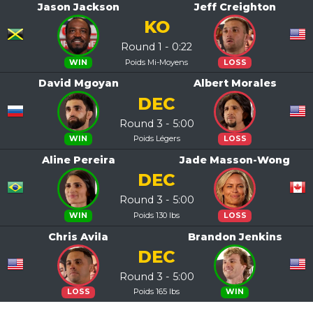
Jason Jackson
Jeff Creighton
KO
Round 1 - 0:22
Poids Mi-Moyens
WIN
LOSS
David Mgoyan
Albert Morales
DEC
Round 3 - 5:00
Poids Légers
WIN
LOSS
Aline Pereira
Jade Masson-Wong
DEC
Round 3 - 5:00
Poids 130 lbs
WIN
LOSS
Chris Avila
Brandon Jenkins
DEC
Round 3 - 5:00
Poids 165 lbs
LOSS
WIN