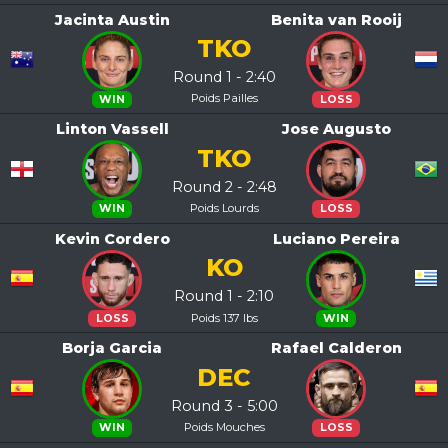
Jacinta Austin
Benita van Rooij
TKO
Round 1 - 2:40
Poids Pailles
WIN
LOSS
Linton Vassell
Jose Augusto
TKO
Round 2 - 2:48
Poids Lourds
WIN
LOSS
Kevin Cordero
Luciano Pereira
KO
Round 1 - 2:10
Poids 137 lbs
LOSS
WIN
Borja Garcia
Rafael Calderon
DEC
Round 3 - 5:00
Poids Mouches
WIN
LOSS