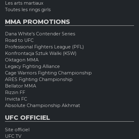
Les arts martiaux
Toutes les rings girls
MMA PROMOTIONS
Dana White's Contender Series
Road to UFC
Professional Fighters League (PFL)
Konfrontacja Sztuk Walki (KSW)
Oktagon MMA
Legacy Fighting Alliance
Cage Warriors Fighting Championship
ARES Fighting Championship
Bellator MMA
Rizzin FF
Invicta FC
Absolute Championship Akhmat
UFC OFFICIEL
Site officiel
UFC TV