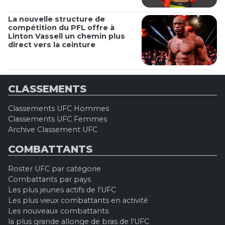
La nouvelle structure de
compétition du PFL offre à
Linton Vassell un chemin plus
direct vers la ceinture
CLASSEMENTS
Classements UFC Hommes
Classements UFC Femmes
Archive Classement UFC
COMBATTANTS
Roster UFC par catégorie
Combattants par pays
Les plus jeunes actifs de l'UFC
Les plus vieux combattants en activité
Les nouveaux combattants
la plus grande allonge de bras de l'UFC