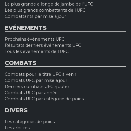
La plus grande allonge de jambe de l'UFC
Les plus grands combattants de l'UFC
Combattants par mise à jour
EVÉNEMENTS
Prochains événements UFC
Résultats derniers événements UFC
Tous les événements de l'UFC
COMBATS
Combats pour le titre UFC à venir
Combats UFC par mise à jour
Derniers combats UFC ajouter
Combats UFC par année
Combats UFC par catégorie de poids
DIVERS
Les catégories de poids
Les arbitres