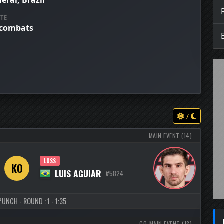
eral, Brazil
TE
 combats
/
MAIN EVENT (14)
LOSS
KO
LUIS AGUIAR
#5824
UNCH - ROUND : 1 - 1:35
CO-MAIN EVENT (13)