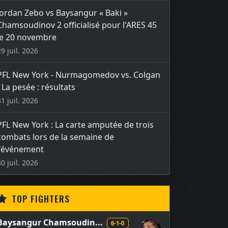
Jordan Zebo vs Baysangur « Baki »
Chamsoudinov 2 officialisé pour l'ARES 45
le 20 novembre
29 juil. 2026
PFL New York - Nurmagomedov vs. Colgan
- La pesée : résultats
31 juil. 2026
PFL New York : La carte amputée de trois
combats lors de la semaine de
l'événement
30 juil. 2026
TOP FIGHTERS
Baysangur Chamsoudin...
6-1-0