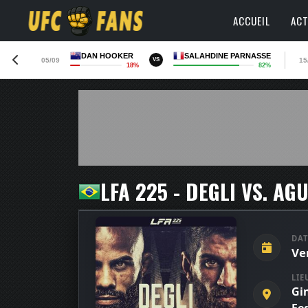
ACCUEIL
ACT
DAN HOOKER
SALAHDINE PARNASSE
05/09
15
VS
18%
82%
LFA 225 - DEGLI VS. AG
DAT
Ve
LIE
Gin