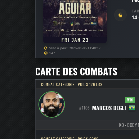
Fed
CAR
14
Mise à jour : 2026-01-06 11:40:17
947
CARTE DES COMBATS
COMBAT CATEGORIE - POIDS 126 LBS
WIN
MARCOS DEGLI
#1106
KO - BODY P
COMBAT CATEGORIE - POIDS COQS