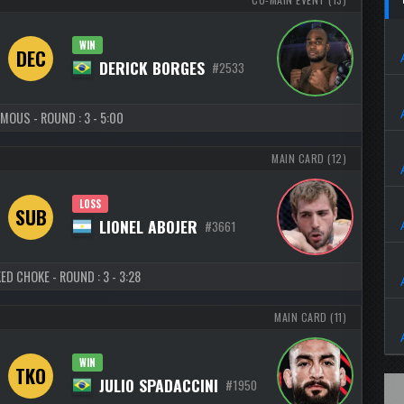
WIN
DEC
DERICK BORGES
#2533
MOUS - ROUND : 3 - 5:00
MAIN CARD (12)
LOSS
SUB
LIONEL ABOJER
#3661
ED CHOKE - ROUND : 3 - 3:28
MAIN CARD (11)
WIN
TKO
JULIO SPADACCINI
#1950