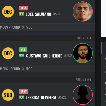
LOSS
DEC
JOEL SALVIANO
#5607
MOUS - ROUND : 3 - 5:00
PRELIMS (7)
WIN
DEC
GUSTAVO GUILHERME
#1636
MOUS - ROUND : 3 - 5:00
PRELIMS (6)
LOSS
SUB
JESSICA OLIVEIRA
#5729