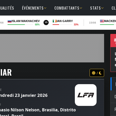
UALITÉS
ÉVÉNEMENTS
COMBATTANTS
STATS
C
ISLAM MAKHACHEV
IAN GARRY
MACKEN
/08
15/08
VS
68%
33%
UIAR
/
E
ndredi 23 janvier 2026
U
asio Nilson Nelson, Brasilia, Distrito