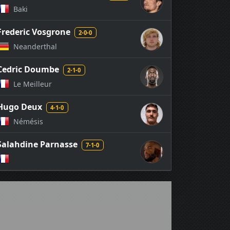
Baki
Frederic Vosgrone
2-0-0
Neanderthal
Cedric Doumbe
2-1-0
Le Meilleur
Hugo Deux
4-1-0
Némésis
Salahdine Parnasse
7-1-0