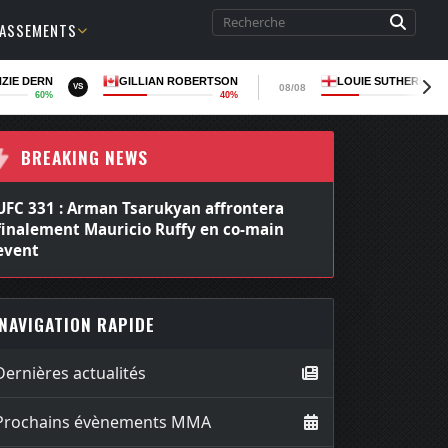
LASSEMENTS
ZIE DERN
GILLIAN ROBERTSON
LOUIE SUTHERLAN
08/08
VS
60%
40%
37
BREAKING NEWS
UFC 331 : La revanche entre Joshua Van et
Alexandre Pantoja officialisée chez les
poids mouches
NAVIGATION RAPIDE
Dernières actualités
Prochains évènements MMA