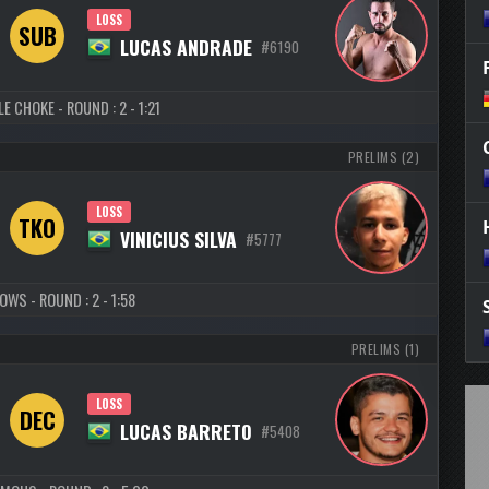
LOSS
SUB
LUCAS ANDRADE
#6190
E CHOKE - ROUND : 2 - 1:21
PRELIMS (2)
LOSS
TKO
VINICIUS SILVA
#5777
OWS - ROUND : 2 - 1:58
PRELIMS (1)
LOSS
DEC
LUCAS BARRETO
#5408