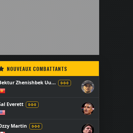
NOUVEAUX COMBATTANTS
Bektur Zhenishbek Uu...
0-0-0
Sal Everett
0-0-0
Ozzy Martin
0-0-0