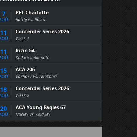
PFL Charlotte
7
AOÛ
Battle vs. Rosta
Contender Series 2026
11
AOÛ
Week 1
Rizin 54
11
AOÛ
Koike vs. Akimoto
ACA 206
15
AOÛ
Vakhaev vs. Aliakbari
Contender Series 2026
18
AOÛ
Week 2
ACA Young Eagles 67
20
AOÛ
Nuriev vs. Gudaev