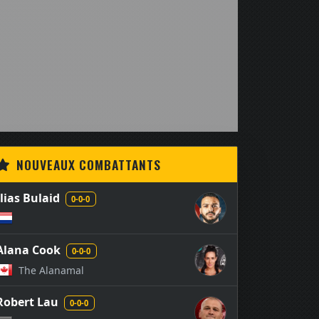
NOUVEAUX COMBATTANTS
Ilias Bulaid
0-0-0
Alana Cook
0-0-0
The Alanamal
Robert Lau
0-0-0