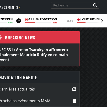
LASSEMENTS
ZIE DERN
GILLIAN ROBERTSON
LOUIE SUTHERLAN
08/08
VS
60%
40%
36
BREAKING NEWS
UFC 331 : Arman Tsarukyan affrontera
finalement Mauricio Ruffy en co-main
event
NAVIGATION RAPIDE
Dernières actualités
Prochains évènements MMA