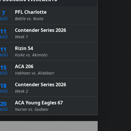
PFL Charlotte
7
AOÛ
Battle vs. Rosta
Contender Series 2026
11
AOÛ
Week 1
Rizin 54
11
AOÛ
Koike vs. Akimoto
ACA 206
15
AOÛ
Vakhaev vs. Aliakbari
Contender Series 2026
18
AOÛ
Week 2
ACA Young Eagles 67
20
AOÛ
Nuriev vs. Gudaev