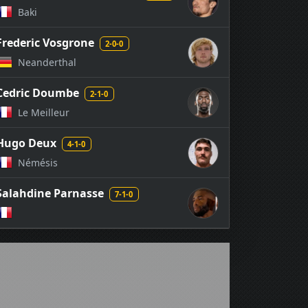
Baki
Frederic Vosgrone
2-0-0
Neanderthal
Cedric Doumbe
2-1-0
Le Meilleur
Hugo Deux
4-1-0
Némésis
Salahdine Parnasse
7-1-0