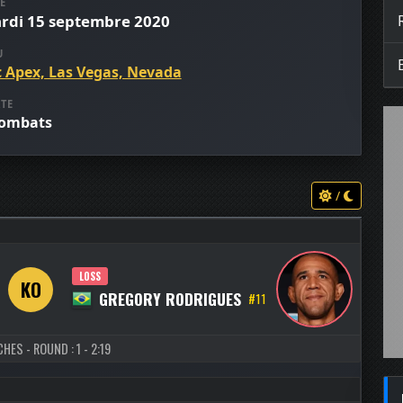
E
rdi 15 septembre 2020
U
c Apex, Las Vegas, Nevada
TE
combats
/
LOSS
KO
GREGORY RODRIGUES
#11
HES - ROUND : 1 - 2:19