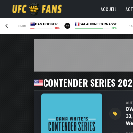
ACCUEIL
ACT
DAN HOOKER
SALAHDINE PARNASSE
05/09
15
VS
18%
82%
CONTENDER SERIES 2020
AUT
DW
33
We