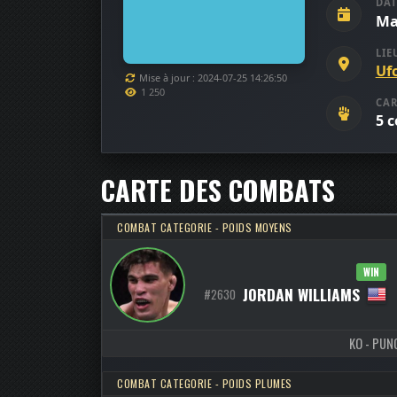
DAT
Ma
LIE
Uf
Mise à jour : 2024-07-25 14:26:50
1 250
CAR
5 
CARTE DES COMBATS
COMBAT CATEGORIE - POIDS MOYENS
WIN
JORDAN WILLIAMS
#2630
KO - PUNC
COMBAT CATEGORIE - POIDS PLUMES