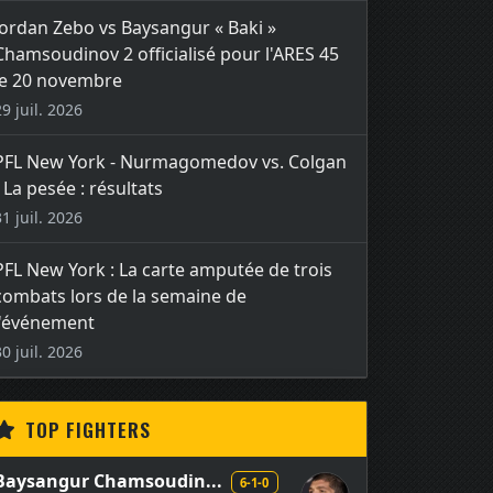
Jordan Zebo vs Baysangur « Baki »
Chamsoudinov 2 officialisé pour l'ARES 45
le 20 novembre
29 juil. 2026
PFL New York - Nurmagomedov vs. Colgan
- La pesée : résultats
31 juil. 2026
PFL New York : La carte amputée de trois
combats lors de la semaine de
l'événement
30 juil. 2026
TOP FIGHTERS
Baysangur Chamsoudin...
6-1-0