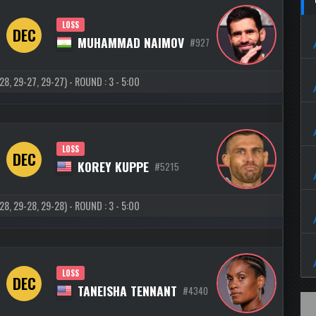
LOSS
DEC
MUHAMMAD NAIMOV
#927
, 29-27, 29-27) - ROUND : 3 - 5:00
LOSS
DEC
KOREY KUPPE
#5215
, 29-28, 29-28) - ROUND : 3 - 5:00
LOSS
DEC
TANEISHA TENNANT
#4340