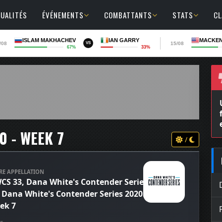
UALITÉS
ÉVÉNEMENTS
COMBATTANTS
STATS
C
ISLAM MAKHACHEV
IAN GARRY
MACKEN
/08
15/08
VS
67%
33%
 - WEEK 7
/
RE APPELLATION
CS 33, Dana White's Contender Series
, Dana White's Contender Series 2020:
ek 7