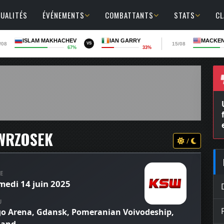
UALITÉS
ÉVÉNEMENTS
COMBATTANTS
STATS
C
ISLAM MAKHACHEV
IAN GARRY
MACKEN
/08
15/08
VS
67%
33%
UFC 331 : Arman Tsarukyan affrontera
finalement Mauricio Ruffy en co-main
event
 WRZOSEK
/
E
medi 14 juin 2025
U
go Arena, Gdansk, Pomeranian Voivodeship,