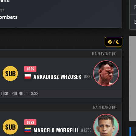
land
TE
combats
/
MAIN EVENT (9)
LOSS
SUB
ARKADIUSZ WRZOSEK
#882
OCK - ROUND : 1 - 3:33
MAIN CARD (8)
LOSS
SUB
MARCELO MORRELLI
#1259