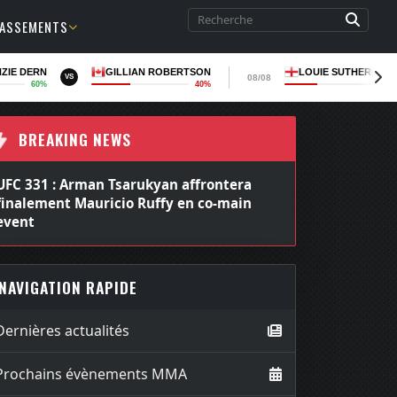
LASSEMENTS
ZIE DERN
GILLIAN ROBERTSON
LOUIE SUTHERLAN
08/08
VS
60%
40%
36
BREAKING NEWS
UFC 331 : La revanche entre Joshua Van et
Alexandre Pantoja officialisée chez les
poids mouches
NAVIGATION RAPIDE
Dernières actualités
Prochains évènements MMA