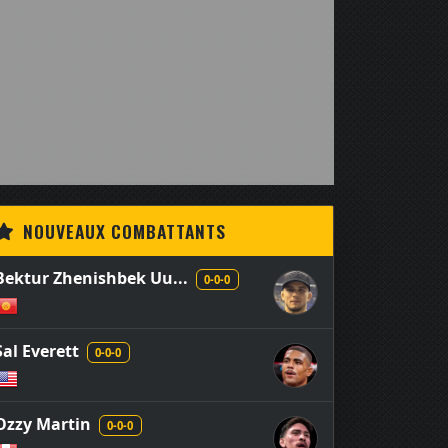
NOUVEAUX COMBATTANTS
Bektur Zhenishbek Uu...
0-0-0
Sal Everett
0-0-0
Ozzy Martin
0-0-0