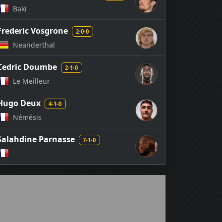
Baki
Frederic Vosgrone
2-0-0
Neanderthal
Cedric Doumbe
2-1-0
Le Meilleur
Hugo Deux
4-1-0
Némésis
Salahdine Parnasse
7-1-0