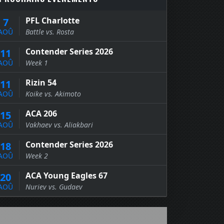
PFL Charlotte
7
AOÛ
Battle vs. Rosta
Contender Series 2026
11
AOÛ
Week 1
Rizin 54
11
AOÛ
Koike vs. Akimoto
ACA 206
15
AOÛ
Vakhaev vs. Aliakbari
Contender Series 2026
18
AOÛ
Week 2
ACA Young Eagles 67
20
AOÛ
Nuriev vs. Gudaev