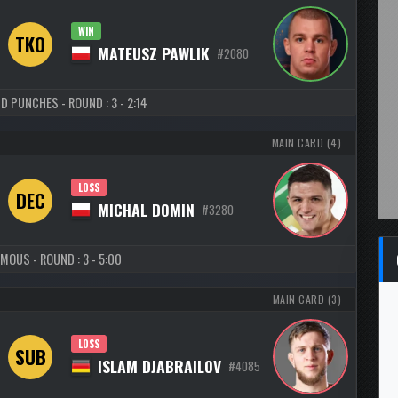
WIN
TKO
MATEUSZ PAWLIK
#2080
D PUNCHES - ROUND : 3 - 2:14
MAIN CARD (4)
LOSS
DEC
MICHAL DOMIN
#3280
MOUS - ROUND : 3 - 5:00
MAIN CARD (3)
LOSS
SUB
ISLAM DJABRAILOV
#4085