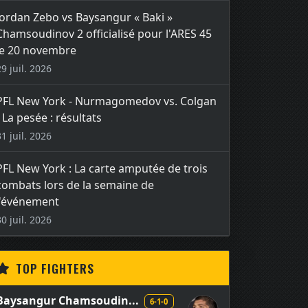
Jordan Zebo vs Baysangur « Baki »
Chamsoudinov 2 officialisé pour l'ARES 45
le 20 novembre
29 juil. 2026
PFL New York - Nurmagomedov vs. Colgan
- La pesée : résultats
31 juil. 2026
PFL New York : La carte amputée de trois
combats lors de la semaine de
l'événement
30 juil. 2026
TOP FIGHTERS
Baysangur Chamsoudin...
6-1-0