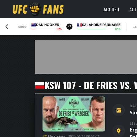
ACCUEIL
ACT
DAN HOOKER
SALAHDINE PARNASSE
05/09
15
VS
18%
82%
KSW 107 - DE FRIES VS.
DAT
Sa
LIE
Er
Mise à jour : 2025-06-15 00:57:02