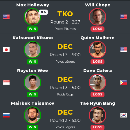
Max Holloway
Will Chope
TKO
#4
Round 2 - 2:27
Poids Plumes
WIN
LOSS
Katsunori Kikuno
Quinn Mulhern
DEC
Round 3 - 5:00
Poids Légers
WIN
LOSS
Royston Wee
Dave Galera
DEC
Round 3 - 5:00
Poids Coqs
WIN
LOSS
Mairbek Taisumov
Tae Hyun Bang
DEC
Round 3 - 5:00
Poids Légers
WIN
LOSS