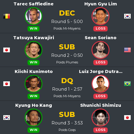
Tarec Saffiedine
Hyun Gyu Lim
DEC
Round 5 - 5:00
Poids Mi-Moyens
WIN
LOSS
Tatsuya Kawajiri
Sean Soriano
SUB
Round 2 - 0:50
Poids Plumes
WIN
LOSS
Kiichi Kunimoto
Luiz Jorge Dutra...
DQ
Round 1 - 2:57
Poids Mi-Moyens
WIN
LOSS
Kyung Ho Kang
Shunichi Shimizu
SUB
Round 3 - 3:53
Poids Coqs
WIN
LOSS