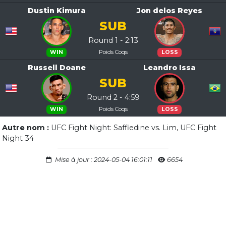
Dustin Kimura
Jon delos Reyes
SUB
Round 1 - 2:13
Poids Coqs
WIN
LOSS
Russell Doane
Leandro Issa
SUB
Round 2 - 4:59
Poids Coqs
WIN
LOSS
Autre nom :
UFC Fight Night: Saffiedine vs. Lim, UFC Fight
Night 34
Mise à jour : 2024-05-04 16:01:11
6654