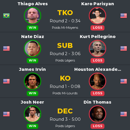
Thiago Alves
Karo Parisyan
TKO
Round 2 - 0:34
Poids Mi-Moyens
WIN
LOSS
Nate Diaz
Kurt Pellegrino
SUB
Round 2 - 3:06
Poids Légers
WIN
LOSS
James Irvin
Houston Alexande...
KO
Round 1 - 0:08
Poids Mi-Lourds
WIN
LOSS
Josh Neer
Din Thomas
DEC
Round 3 - 5:00
Poids Légers
WIN
LOSS