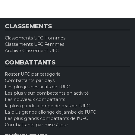
CLASSEMENTS
Classements UFC Hommes
Classements UFC Femmes
Archive Classement UFC
COMBATTANTS
Roster UFC par catégorie
Combattants par pays
Les plus jeunes actifs de l'UFC
Les plus vieux combattants en activité
Les nouveaux combattants
la plus grande allonge de bras de l'UFC
La plus grande allonge de jambe de l'UFC
Les plus grands combattants de l'UFC
Combattants par mise à jour