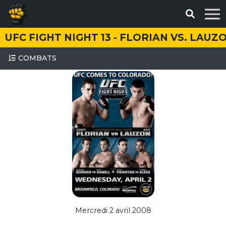
UFC FIGHT NIGHT 13 - FLORIAN VS. LAUZ
COMBATS
Mercredi 2 avril 2008