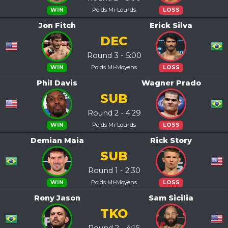
Poids Mi-Lourds
WIN
LOSS
Jon Fitch
Erick Silva
DEC
Round 3 - 5:00
Poids Mi-Moyens
WIN
LOSS
Phil Davis
Wagner Prado
SUB
Round 2 - 4:29
Poids Mi-Lourds
WIN
LOSS
Demian Maia
Rick Story
SUB
Round 1 - 2:30
Poids Mi-Moyens
WIN
LOSS
Rony Jason
Sam Sicilia
TKO
Round 2 - 4:16