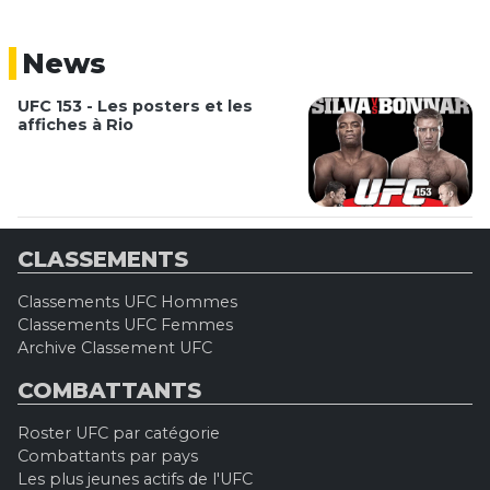
News
UFC 153 - Les posters et les
affiches à Rio
CLASSEMENTS
Classements UFC Hommes
Classements UFC Femmes
Archive Classement UFC
COMBATTANTS
Roster UFC par catégorie
Combattants par pays
Les plus jeunes actifs de l'UFC