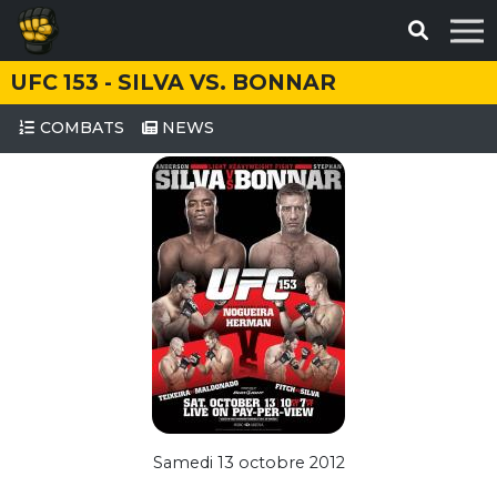
UFC 153 - SILVA VS. BONNAR
COMBATS
NEWS
Samedi 13 octobre 2012