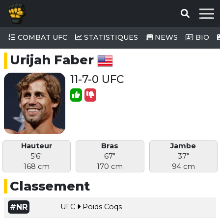
COMBAT UFC
STATISTIQUES
NEWS
BIO
Urijah Faber
11-7-0 UFC
Hauteur
Bras
Jambe
5'6"
67"
37"
168 cm
170 cm
94 cm
Classement
#NR
UFC
Poids Coqs