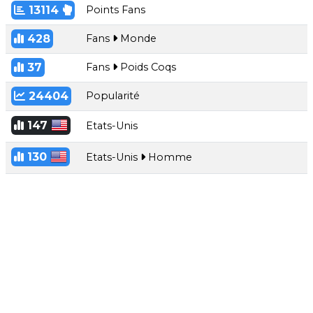
13114
Points Fans
428
Fans
Monde
37
Fans
Poids Coqs
24404
Popularité
147
Etats-Unis
130
Etats-Unis
Homme