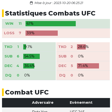
Mise à jour : 2023-10-20 06:25:21
Statistiques Combats UFC
WIN
11
61%
LOSS
7
39%
TKO
1
9.1%
TKO
2
28.6%
SUB
6
54.5%
SUB
0
0%
DEC
4
36.4%
DEC
5
71.4%
DQ
0
0%
DQ
0
0%
Combat UFC
Adversaire
Evènement