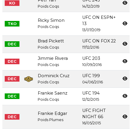
Petr Yan
UFC 245
KO
Poids Coqs
14/12/2019
UFC ON ESPN+
Ricky Simon
13
TKO
Poids Coqs
13/07/2019
Brad Pickett
UFC ON FOX 22
DEC
Poids Coqs
17/12/2016
Jimmie Rivera
UFC 203
DEC
Poids Coqs
10/09/2016
Dominick Cruz
UFC 199
DEC
Poids Coqs
04/06/2016
Frankie Saenz
UFC 194
DEC
Poids Coqs
12/12/2015
UFC FIGHT
Frankie Edgar
NIGHT 66
DEC
Poids Plumes
16/05/2015