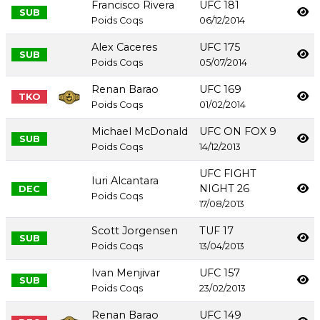
Francisco Rivera
UFC 181
SUB
Poids Coqs
06/12/2014
Alex Caceres
UFC 175
SUB
Poids Coqs
05/07/2014
Renan Barao
UFC 169
TKO
Poids Coqs
01/02/2014
Michael McDonald
UFC ON FOX 9
SUB
Poids Coqs
14/12/2013
UFC FIGHT
Iuri Alcantara
NIGHT 26
DEC
Poids Coqs
17/08/2013
Scott Jorgensen
TUF 17
SUB
Poids Coqs
13/04/2013
Ivan Menjivar
UFC 157
SUB
Poids Coqs
23/02/2013
Renan Barao
UFC 149