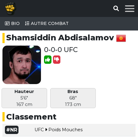
BIO
AUTRE COMBAT
Shamsiddin Abdisalamov
0-0-0 UFC
Hauteur
Bras
5'6"
68"
167 cm
173 cm
Classement
#NR
UFC
Poids Mouches