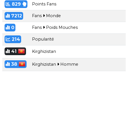
829
Points Fans
7212
Fans
Monde
0
Fans
Poids Mouches
214
Popularité
41
Kirghizistan
38
Kirghizistan
Homme