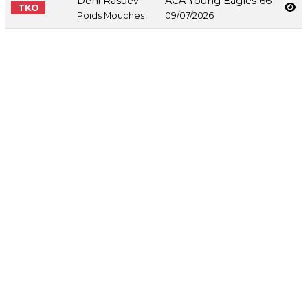
Deni Rasuev
ACA Young Eagles 66
TKO
Poids Mouches
09/07/2026