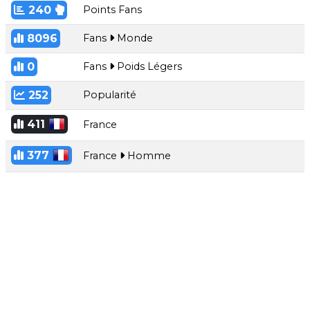
240
Points Fans
8096
Fans
Monde
0
Fans
Poids Légers
252
Popularité
411
France
377
France
Homme