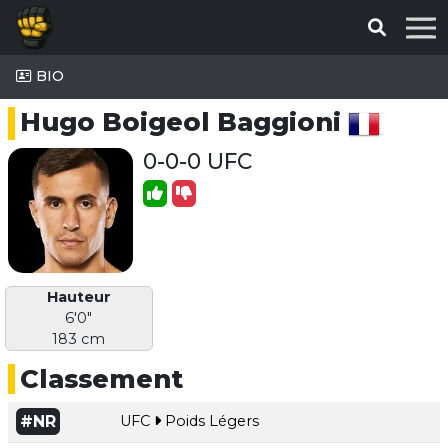
BIO
Hugo Boigeol Baggioni
0-0-0 UFC
Hauteur
6'0"
183 cm
Classement
#NR
UFC
Poids Légers