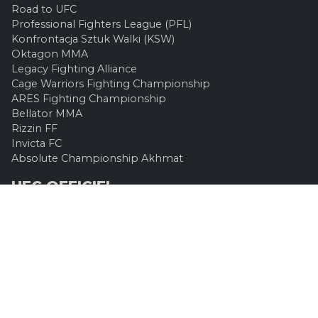
Road to UFC
Professional Fighters League (PFL)
Konfrontacja Sztuk Walki (KSW)
Oktagon MMA
Legacy Fighting Alliance
Cage Warriors Fighting Championship
ARES Fighting Championship
Bellator MMA
Rizzin FF
Invicta FC
Absolute Championship Akhmat
UFC OFFICIEL
Site officiel
UFC TV
UFC Boutique
INFOS LÉGALES
Contactez-nous
Mentions Légales