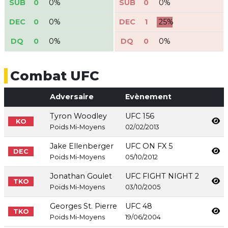
SUB
0
0%
SUB
0
0%
DEC
0
0%
DEC
1
25%
DQ
0
0%
DQ
0
0%
Combat UFC
Adversaire
Evènement
Tyron Woodley
UFC 156
KO
Poids Mi-Moyens
02/02/2013
Jake Ellenberger
UFC ON FX 5
DEC
Poids Mi-Moyens
05/10/2012
Jonathan Goulet
UFC FIGHT NIGHT 2
TKO
Poids Mi-Moyens
03/10/2005
Georges St. Pierre
UFC 48
TKO
Poids Mi-Moyens
19/06/2004