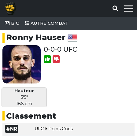
BIO
AUTRE COMBAT
Ronny Hauser
0-0-0 UFC
Hauteur
5'5"
166 cm
Classement
#NR
UFC
Poids Coqs