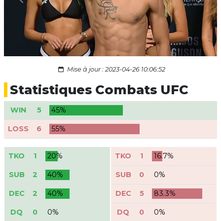
Previous
Next
Mise à jour : 2023-04-26 10:06:52
Statistiques Combats UFC
WIN
5
45%
LOSS
6
55%
TKO
1
20%
TKO
1
16.7%
SUB
2
40%
SUB
0
0%
DEC
2
40%
DEC
5
83.3%
DQ
0
0%
DQ
0
0%