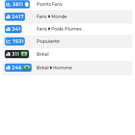
3811
Points Fans
2417
Fans
Monde
341
Fans
Poids Plumes
7531
Popularité
311
Brésil
246
Brésil
Homme