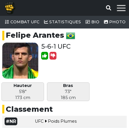
COMBAT UFC
STATISTIQUES
BIO
PHOTO
Felipe Arantes
5-6-1 UFC
Hauteur
Bras
5'8"
73"
173 cm
185 cm
Classement
#NR
UFC
Poids Plumes