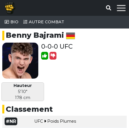
BIO
AUTRE COMBAT
Benny Bajrami
0-0-0 UFC
Hauteur
5'10"
178 cm
Classement
#NR
UFC
Poids Plumes