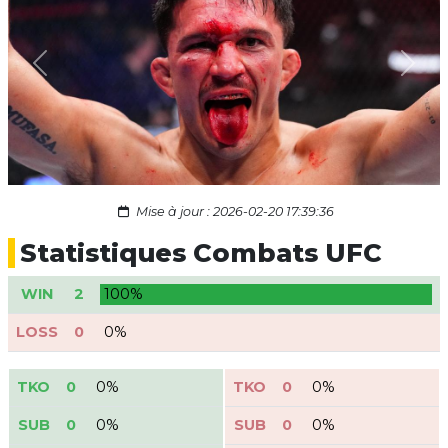
Previous
Next
Mise à jour : 2026-02-20 17:39:36
Statistiques Combats UFC
WIN
2
100%
LOSS
0
0%
TKO
0
0%
TKO
0
0%
SUB
0
0%
SUB
0
0%