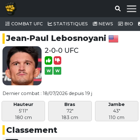
COMBAT UFC
STATISTIQUES
NEWS
BIO
Jean-Paul Lebosnoyani
2-0-0 UFC
W
W
Dernier combat : 18/07/2026 depuis 19 j
Hauteur
Bras
Jambe
5'11"
72"
43"
180 cm
183 cm
110 cm
Classement