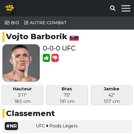
BIO
AUTRE COMBAT
Vojto Barborik
0-0-0 UFC
Hauteur
Bras
Jambe
5'11"
75"
42"
180 cm
191 cm
107 cm
Classement
#NR
UFC
Poids Légers