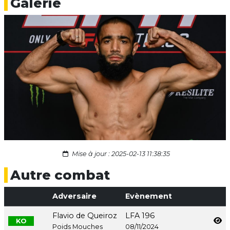
Galerie
Mise à jour : 2025-02-13 11:38:35
Autre combat
Adversaire
Evènement
Flavio de Queiroz
LFA 196
KO
Poids Mouches
08/11/2024