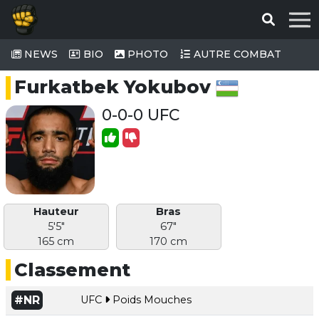
NEWS
BIO
PHOTO
AUTRE COMBAT
Furkatbek Yokubov
0-0-0 UFC
Hauteur
Bras
5'5"
67"
165 cm
170 cm
Classement
#NR
UFC
Poids Mouches