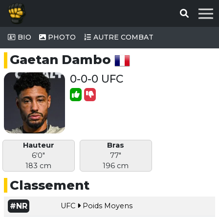
BIO
PHOTO
AUTRE COMBAT
Gaetan Dambo
0-0-0 UFC
Hauteur
Bras
6'0"
77"
183 cm
196 cm
Classement
#NR
UFC
Poids Moyens