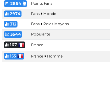
2864
Points Fans
2974
Fans
Monde
312
Fans
Poids Moyens
3544
Popularité
167
France
155
France
Homme