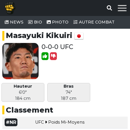
NEWS
BIO
PHOTO
AUTRE COMBAT
Masayuki Kikuiri
0-0-0 UFC
Hauteur
Bras
6'0"
74"
184 cm
187 cm
Classement
#NR
UFC
Poids Mi-Moyens