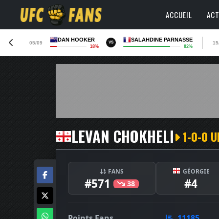
ACCUEIL
ACT
DAN HOOKER
SALAHDINE PARNASSE
05/09
15
VS
18%
82%
LEVAN CHOKHELI
1-0-0 U
FANS
GÉORGIE
#571
#4
38
Points Fans
11185