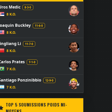
Uros Medic
8-3-0
8 K.O.
Joaquin Buckley
11-6-0
8 K.O.
Jingliang Li
11-7-0
8 K.O.
Carlos Prates
7-1-0
7 K.O.
Santiago Ponzinibbio
12-9-0
7 K.O.
TOP 5 SOUMISSIONS POIDS MI-
MOYENS