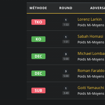
MÉTHODE
ROUND
ADVERS
Lorenz Larkin
1
TKO
Poids Mi-Moyens
1:53
Sabah Homasi
1
KO
Poids Mi-Moyens
1:51
Michael Lomba
3
DEC
Poids Mi-Moyens
5:00
Roman Faraldo
3
DEC
Poids Mi-Moyens
5:00
Goiti Yamauchi
1
SUB
Poids Mi-Moyens
3:49