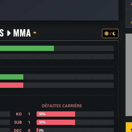
TS
MMA
/
DÉFAITES CARRIÈRE
KO
1
50%
SUB
1
50%
DEC
0
0%