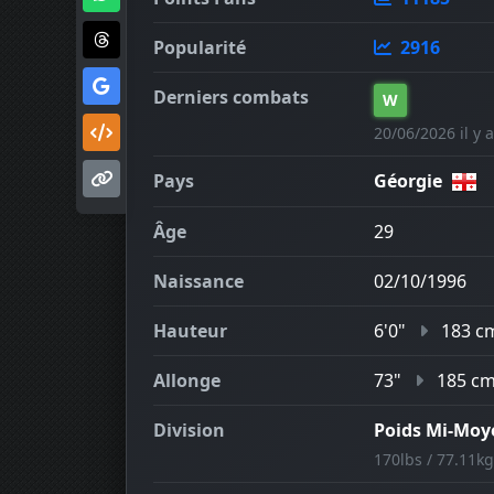
Popularité
2916
Derniers combats
W
20/06/2026 il y a
Pays
Géorgie
Âge
29
Naissance
02/10/1996
Hauteur
6'0"
183 c
Allonge
73"
185 c
Division
Poids Mi-Moy
170lbs / 77.11kg