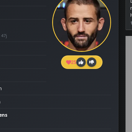
 47j
25
m
m
ens