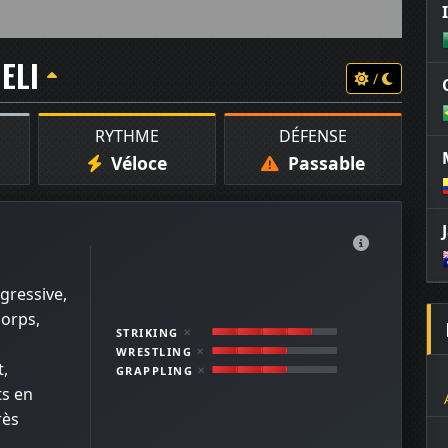
ELI
/
RYTHME
DÉFENSE
Véloce
Passable
gressive,
corps,
STRIKING
✕
WRESTLING
✕
t,
GRAPPLING
✕
ts en
rès