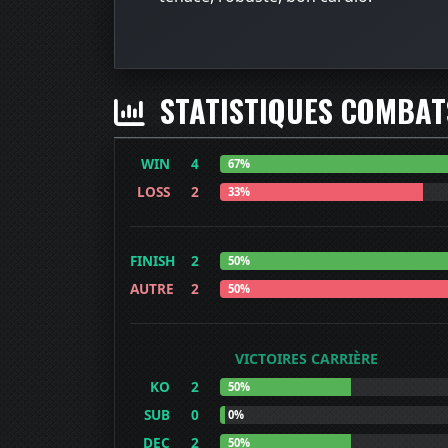
STATISTIQUES COMBA
WIN
4
67%
LOSS
2
33%
FINISH
2
50%
AUTRE
2
50%
VICTOIRES CARRIÈRE
KO
2
50%
SUB
0
0%
DEC
2
50%