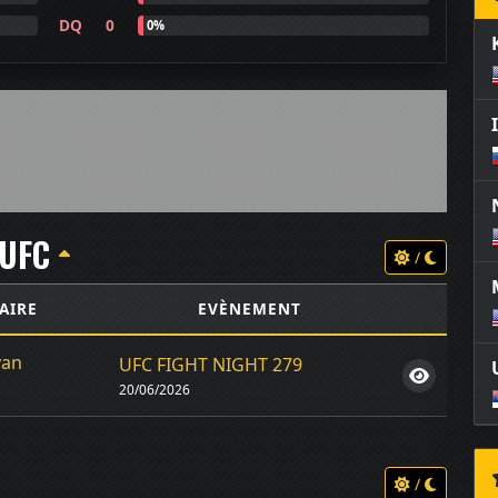
DQ
0
0%
UFC
/
AIRE
EVÈNEMENT
yan
UFC FIGHT NIGHT 279
s
20/06/2026
/