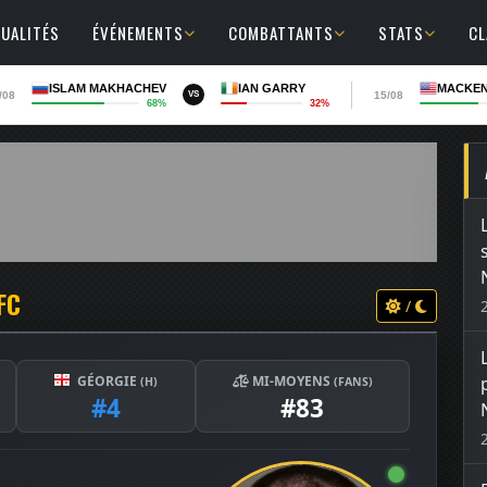
UALITÉS
ÉVÉNEMENTS
COMBATTANTS
STATS
C
ISLAM MAKHACHEV
IAN GARRY
MACKEN
/08
15/08
VS
68%
32%
FC
/
GÉORGIE
MI-MOYENS
(H)
(FANS)
#4
#83