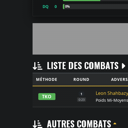
DQ
0
0%
LISTE DES COMBATS
MÉTHODE
ROUND
ADVERS
Leon Shahbaz
1
TKO
Poids Mi-Moyen
0:23
AUTRES COMBATS