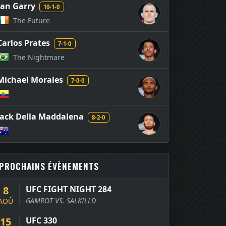
Ian Garry
10-1-0
The Future
Carlos Prates
7-1-0
The Nightmare
Michael Morales
7-0-0
Jack Della Maddalena
8-2-0
PROCHAINS ÉVÈNEMENTS
8
UFC FIGHT NIGHT 284
GAMROT VS. SALKILLD
AOÛ
15
UFC 330