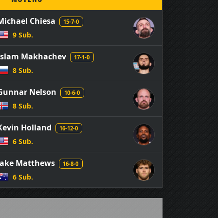
Michael Chiesa
15-7-0
9 Sub.
Islam Makhachev
17-1-0
8 Sub.
Gunnar Nelson
10-6-0
8 Sub.
Kevin Holland
16-12-0
6 Sub.
Jake Matthews
16-8-0
6 Sub.