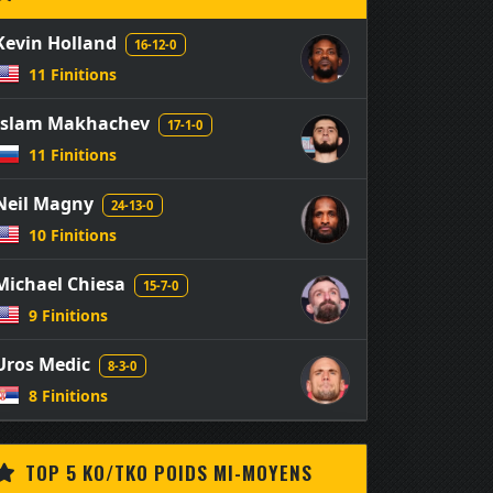
Kevin Holland
16-12-0
11 Finitions
Islam Makhachev
17-1-0
11 Finitions
Neil Magny
24-13-0
10 Finitions
Michael Chiesa
15-7-0
9 Finitions
Uros Medic
8-3-0
8 Finitions
TOP 5 KO/TKO POIDS MI-MOYENS