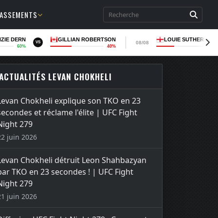
LASSEMENTS
ZIE DERN
GILLIAN ROBERTSON
LOUIE SUTHERLAN
08/08
VS
60%
40%
36
ACTUALITÉS LEVAN CHOKHELI
Levan Chokheli explique son TKO en 23
secondes et réclame l'élite | UFC Fight
Night 279
22 juin 2026
Levan Chokheli détruit Leon Shahbazyan
par TKO en 23 secondes ! | UFC Fight
Night 279
21 juin 2026