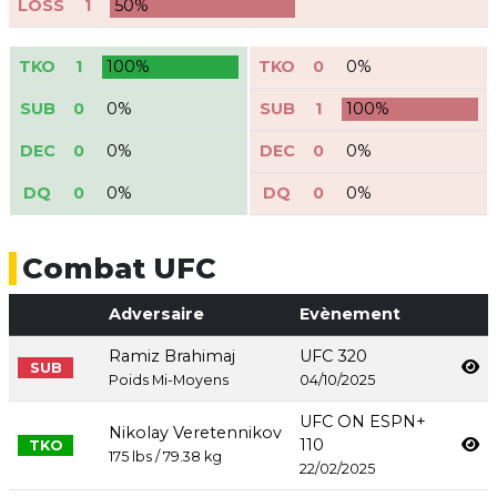
LOSS
1
50%
TKO
1
100%
TKO
0
0%
SUB
0
0%
SUB
1
100%
DEC
0
0%
DEC
0
0%
DQ
0
0%
DQ
0
0%
Combat UFC
Adversaire
Evènement
Ramiz Brahimaj
UFC 320
SUB
Poids Mi-Moyens
04/10/2025
UFC ON ESPN+
Nikolay Veretennikov
110
TKO
175 lbs / 79.38 kg
22/02/2025