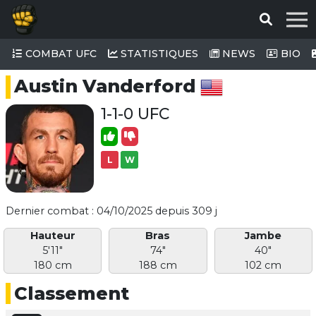
COMBAT UFC
STATISTIQUES
NEWS
BIO
Austin Vanderford
1-1-0 UFC
L
W
Dernier combat : 04/10/2025 depuis 309 j
Hauteur
Bras
Jambe
5'11"
74"
40"
180 cm
188 cm
102 cm
Classement