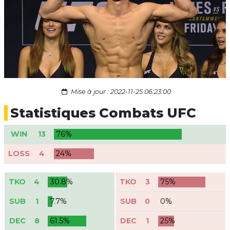
Mise à jour : 2022-11-25 06:23:00
Statistiques Combats UFC
WIN
13
76%
LOSS
4
24%
TKO
4
30.8%
TKO
3
75%
SUB
1
7.7%
SUB
0
0%
DEC
8
61.5%
DEC
1
25%