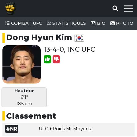
COMBAT UFC
STATISTIQUES
BIO
PHOTO
Dong Hyun Kim
13-4-0, 1NC UFC
Hauteur
6'1"
185 cm
Classement
#NR
UFC
Poids Mi-Moyens