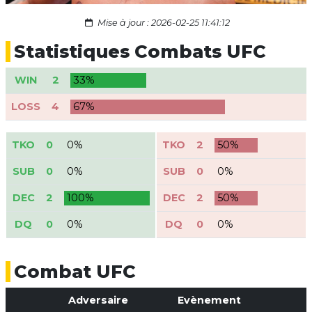
Mise à jour : 2026-02-25 11:41:12
Statistiques Combats UFC
WIN
2
33%
LOSS
4
67%
TKO
0
0%
TKO
2
50%
SUB
0
0%
SUB
0
0%
DEC
2
100%
DEC
2
50%
DQ
0
0%
DQ
0
0%
Combat UFC
Adversaire
Evènement