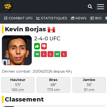
COMBAT UFC
STATISTIQUES
NEWS
BIO
Kevin Borjas
2-4-0 UFC
W
L
L
W
L
Dernier combat : 20/06/2026 depuis 49 j
Hauteur
Bras
Jambe
5'5"
68"
36"
165 cm
173 cm
91 cm
Classement