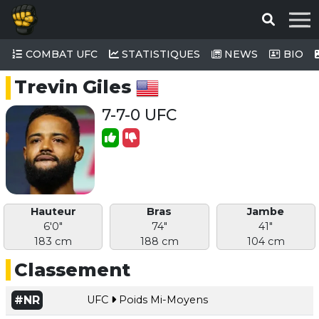
COMBAT UFC
STATISTIQUES
NEWS
BIO
Trevin Giles
7-7-0 UFC
Hauteur
Bras
Jambe
6'0"
74"
41"
183 cm
188 cm
104 cm
Classement
#NR
UFC
Poids Mi-Moyens