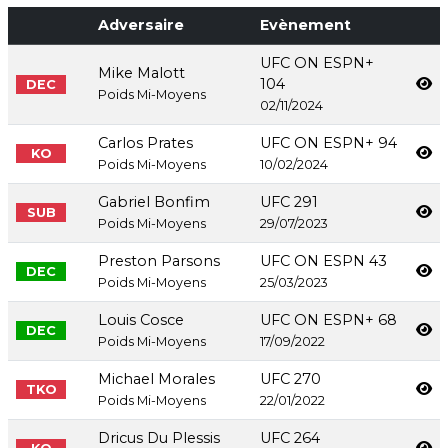
Adversaire
Evènement
UFC ON ESPN+
Mike Malott
104
DEC
Poids Mi-Moyens
02/11/2024
Carlos Prates
UFC ON ESPN+ 94
KO
Poids Mi-Moyens
10/02/2024
Gabriel Bonfim
UFC 291
SUB
Poids Mi-Moyens
29/07/2023
Preston Parsons
UFC ON ESPN 43
DEC
Poids Mi-Moyens
25/03/2023
Louis Cosce
UFC ON ESPN+ 68
DEC
Poids Mi-Moyens
17/09/2022
Michael Morales
UFC 270
TKO
Poids Mi-Moyens
22/01/2022
Dricus Du Plessis
UFC 264