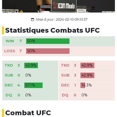
Mise à jour : 2024-02-10 09:10:37
Statistiques Combats UFC
WIN
7
50%
LOSS
7
50%
TKO
3
42.9%
TKO
3
42.9%
SUB
0
0%
SUB
3
42.9%
DEC
4
57.1%
DEC
1
14.3%
DQ
0
0%
DQ
0
0%
Combat UFC