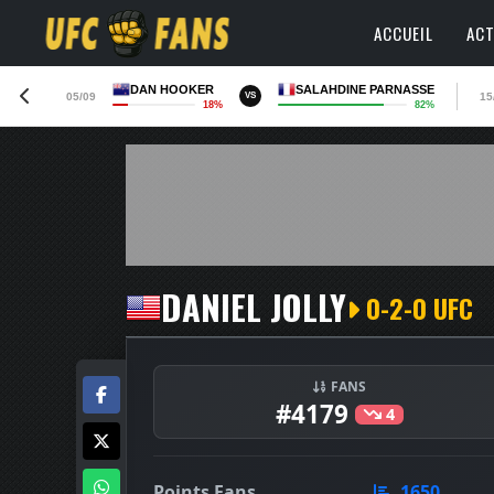
ACCUEIL
ACT
DAN HOOKER
SALAHDINE PARNASSE
05/09
15
VS
18%
82%
DANIEL JOLLY
0-2-0 UFC
FANS
#4179
4
Points Fans
1650