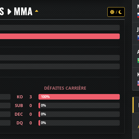
TS
MMA
/
DÉFAITES CARRIÈRE
KO
3
100%
SUB
0
0%
DEC
0
0%
DQ
0
0%