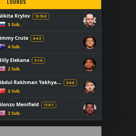
LOURDS
Nikita Krylov
12-10-0
5 Sub.
Jimmy Crute
6-4-2
4 Sub.
Billy Elekana
3-1-0
2 Sub.
Abdul Rakhman Yakhya...
3-0-0
2 Sub.
Alonzo Menifield
11-6-1
2 Sub.