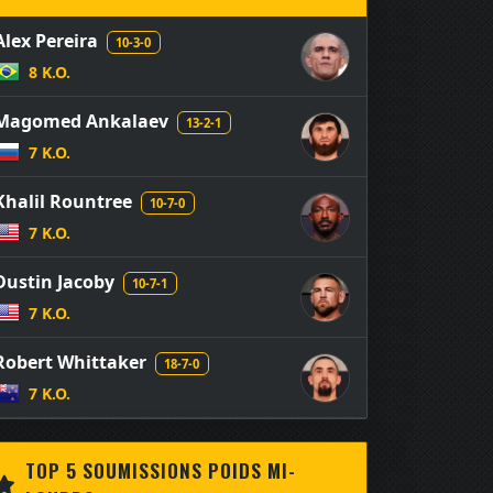
Alex Pereira
10-3-0
8 K.O.
Magomed Ankalaev
13-2-1
7 K.O.
Khalil Rountree
10-7-0
7 K.O.
Dustin Jacoby
10-7-1
7 K.O.
Robert Whittaker
18-7-0
7 K.O.
TOP 5 SOUMISSIONS POIDS MI-