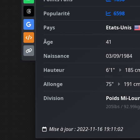
Popularité
6598
Pays
Etats-Unis
Âge
41
Naissance
03/09/1984
Hauteur
6'1"
185 c
Allonge
75"
191 c
Division
Poids Mi-Lou
205lbs / 92.99kg
Mise à jour : 2022-11-16 19:11:02