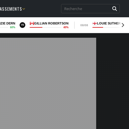
LASSEMENTS
ZIE DERN
GILLIAN ROBERTSON
LOUIE SUTHERLAN
08/08
VS
60%
40%
36