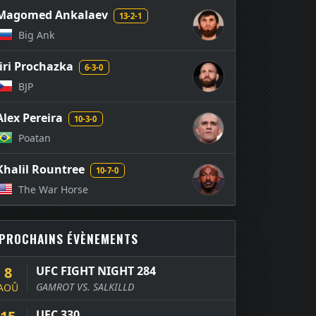
Magomed Ankalaev
13-2-1
Big Ank
Jiri Prochazka
6-3-0
BJP
Alex Pereira
10-3-0
Poatan
Khalil Rountree
10-7-0
The War Horse
PROCHAINS ÉVÈNEMENTS
8
UFC FIGHT NIGHT 284
GAMROT VS. SALKILLD
AOÛ
UFC 330