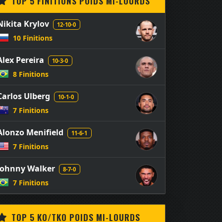
TOP 5 FINITIONS POIDS MI-LOURDS
Nikita Krylov
12-10-0
10 Finitions
Alex Pereira
10-3-0
8 Finitions
Carlos Ulberg
10-1-0
7 Finitions
Alonzo Menifield
11-6-1
7 Finitions
Johnny Walker
8-7-0
7 Finitions
TOP 5 KO/TKO POIDS MI-LOURDS