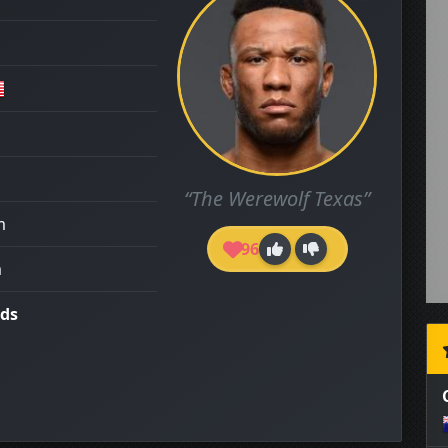
“The Werewolf Texas”
m
96
m
rds