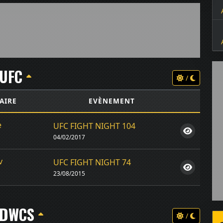
UFC
/
AIRE
EVÈNEMENT
e
UFC FIGHT NIGHT 104
04/02/2017
v
UFC FIGHT NIGHT 74
23/08/2015
DWCS
/