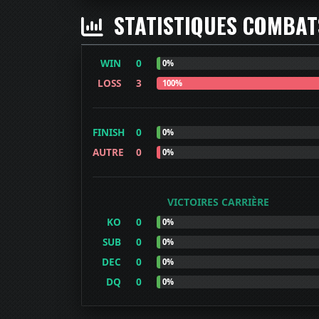
STATISTIQUES COMBA
WIN
0
0%
LOSS
3
100%
FINISH
0
0%
AUTRE
0
0%
VICTOIRES CARRIÈRE
KO
0
0%
SUB
0
0%
DEC
0
0%
DQ
0
0%