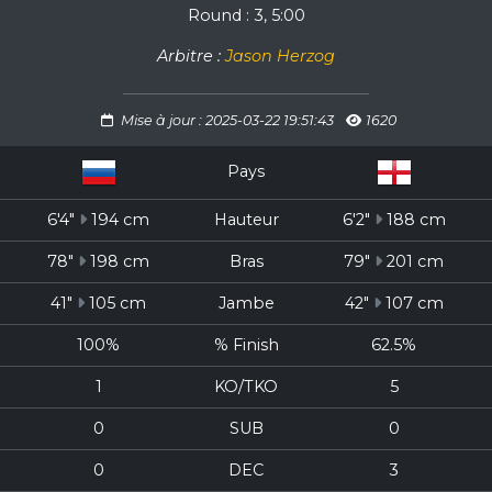
Round : 3, 5:00
Arbitre :
Jason Herzog
Mise à jour : 2025-03-22 19:51:43
1620
Pays
6'4"
194 cm
Hauteur
6'2"
188 cm
78"
198 cm
Bras
79"
201 cm
41"
105 cm
Jambe
42"
107 cm
100%
% Finish
62.5%
1
KO/TKO
5
0
SUB
0
0
DEC
3