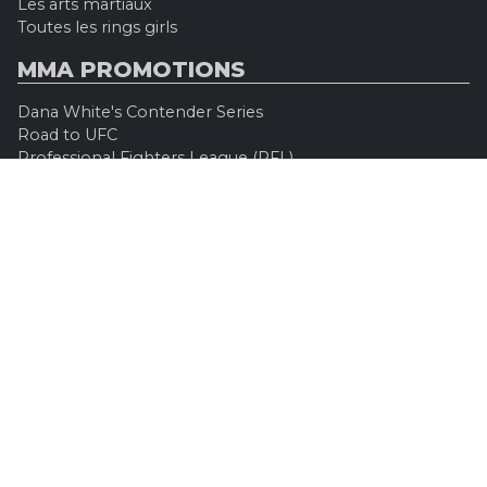
Les arts martiaux
Toutes les rings girls
MMA PROMOTIONS
Dana White's Contender Series
Road to UFC
Professional Fighters League (PFL)
Konfrontacja Sztuk Walki (KSW)
Oktagon MMA
Legacy Fighting Alliance
Cage Warriors Fighting Championship
ARES Fighting Championship
Bellator MMA
Rizzin FF
Invicta FC
Absolute Championship Akhmat
UFC OFFICIEL
Site officiel
UFC TV