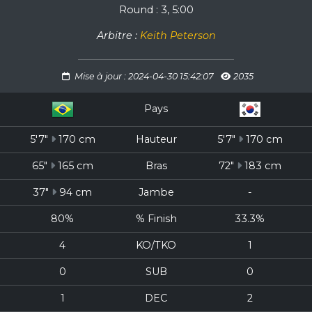
Round : 3, 5:00
Arbitre :
Keith Peterson
Mise à jour : 2024-04-30 15:42:07
2035
Pays
5'7"
170 cm
Hauteur
5'7"
170 cm
65"
165 cm
Bras
72"
183 cm
37"
94 cm
Jambe
-
80%
% Finish
33.3%
4
KO/TKO
1
0
SUB
0
1
DEC
2