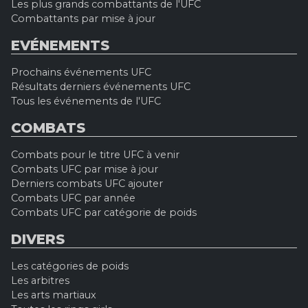
Les plus grands combattants de l'UFC
Combattants par mise à jour
EVÉNEMENTS
Prochains événements UFC
Résultats derniers événements UFC
Tous les événements de l'UFC
COMBATS
Combats pour le titre UFC à venir
Combats UFC par mise à jour
Derniers combats UFC ajouter
Combats UFC par année
Combats UFC par catégorie de poids
DIVERS
Les catégories de poids
Les arbitres
Les arts martiaux