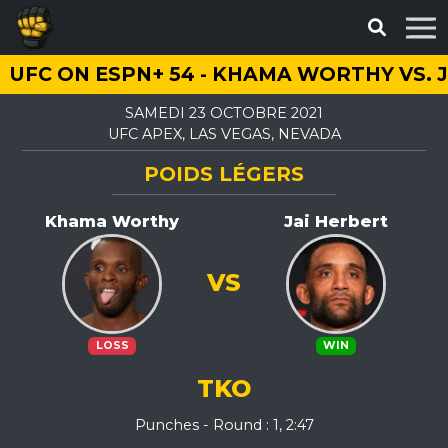
UFC ON ESPN+ 54 - KHAMA WORTHY VS. 
SAMEDI 23 OCTOBRE 2021
UFC APEX, LAS VEGAS, NEVADA
POIDS LÉGERS
Khama Worthy
Jai Herbert
VS
LOSS
WIN
TKO
Punches - Round : 1, 2:47