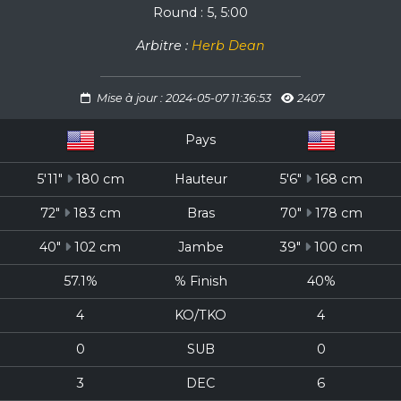
Round : 5, 5:00
Arbitre :
Herb Dean
Mise à jour : 2024-05-07 11:36:53
2407
Pays
5'11"
180 cm
Hauteur
5'6"
168 cm
72"
183 cm
Bras
70"
178 cm
40"
102 cm
Jambe
39"
100 cm
57.1%
% Finish
40%
4
KO/TKO
4
0
SUB
0
3
DEC
6