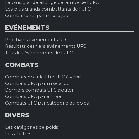
La plus grande allonge de jambe de l'UFC
Les plus grands combattants de l'UFC
Combattants par mise à jour
EVÉNEMENTS
Prochains événements UFC
Résultats derniers événements UFC
Tous les événements de l'UFC
COMBATS
Combats pour le titre UFC à venir
Combats UFC par mise à jour
Derniers combats UFC ajouter
Combats UFC par année
Combats UFC par catégorie de poids
DIVERS
Les catégories de poids
Les arbitres