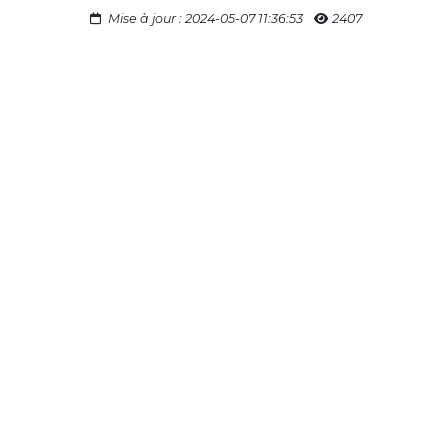
Mise à jour : 2024-05-07 11:36:53
2407