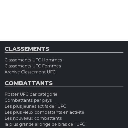
CLASSEMENTS
Classements UFC Hommes
Classements UFC Femmes
Archive Classement UFC
COMBATTANTS
Roster UFC par catégorie
Combattants par pays
Les plus jeunes actifs de l'UFC
Les plus vieux combattants en activité
Les nouveaux combattants
la plus grande allonge de bras de l'UFC