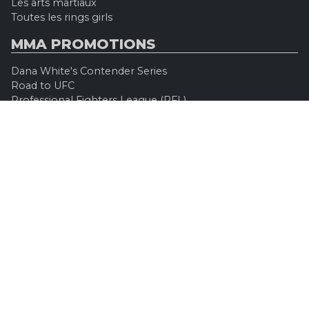
Les arts martiaux
Toutes les rings girls
MMA PROMOTIONS
Dana White's Contender Series
Road to UFC
Professional Fighters League (PFL)
Konfrontacja Sztuk Walki (KSW)
Oktagon MMA
Legacy Fighting Alliance
Cage Warriors Fighting Championship
ARES Fighting Championship
Bellator MMA
Rizzin FF
Invicta FC
Absolute Championship Akhmat
UFC OFFICIEL
Site officiel
UFC TV