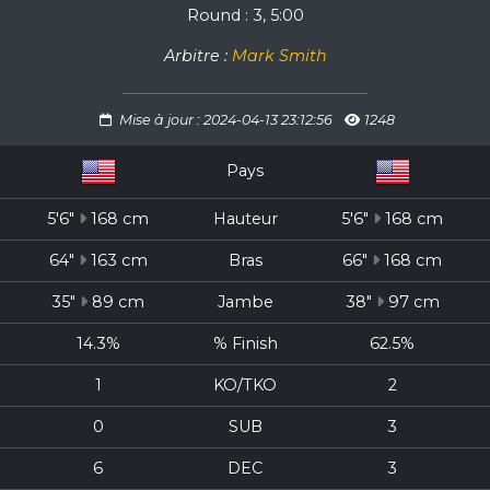
Round : 3, 5:00
Arbitre :
Mark Smith
Mise à jour : 2024-04-13 23:12:56
1248
Pays
5'6"
168 cm
Hauteur
5'6"
168 cm
64"
163 cm
Bras
66"
168 cm
35"
89 cm
Jambe
38"
97 cm
14.3%
% Finish
62.5%
1
KO/TKO
2
0
SUB
3
6
DEC
3