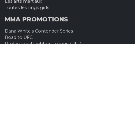
Les arts martiaux
Toutes les rings girls
MMA PROMOTIONS
Dana White's Contender Series
Road to UFC
Professional Fighters League (PFL)
Konfrontacja Sztuk Walki (KSW)
Oktagon MMA
Legacy Fighting Alliance
Cage Warriors Fighting Championship
ARES Fighting Championship
Bellator MMA
Rizzin FF
Invicta FC
Absolute Championship Akhmat
UFC OFFICIEL
Site officiel
UFC TV