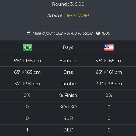
Round : 3, 5:00
Arbitre :
Jerin Valel
Mise à jour : 2024-01-08 16:58:58
1806
Pays
5'5"
165 cm
Hauteur
5'5"
165 cm
65"
165 cm
Bras
63"
161 cm
37"
94 cm
Jambe
39"
98 cm
0%
% Finish
0%
0
KO/TKO
0
0
SUB
0
1
DEC
6