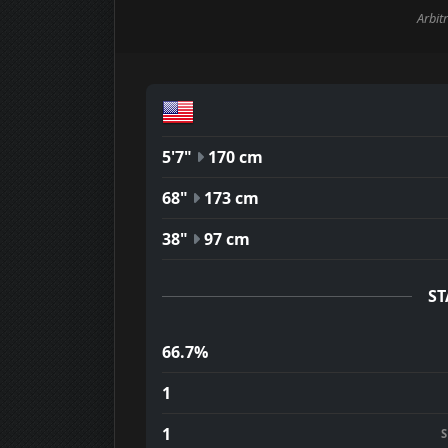
Arbitr
5'7"
170 cm
68"
173 cm
38"
97 cm
ST
66.7%
1
1