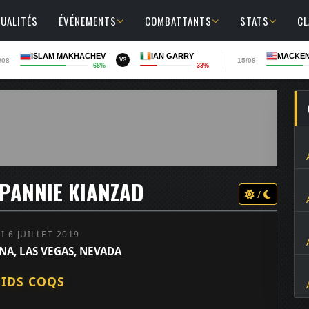
UALITÉS
ÉVÉNEMENTS
COMBATTANTS
STATS
C
ISLAM MAKHACHEV
IAN GARRY
MACKEN
/08
15/08
VS
68%
33%
. PANNIE KIANZAD
/
 6 JUILLET 2019
NA, LAS VEGAS, NEVADA
IDS COQS