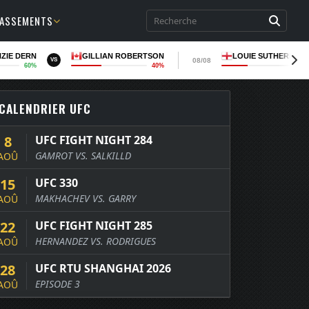
LASSEMENTS
ZIE DERN
GILLIAN ROBERTSON
LOUIE SUTHERLAN
08/08
VS
60%
40%
37
CALENDRIER UFC
8
UFC FIGHT NIGHT 284
GAMROT VS. SALKILLD
AOÛ
15
UFC 330
MAKHACHEV VS. GARRY
AOÛ
22
UFC FIGHT NIGHT 285
HERNANDEZ VS. RODRIGUES
AOÛ
28
UFC RTU SHANGHAI 2026
EPISODE 3
AOÛ