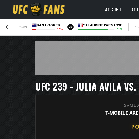
ACCUEIL
ACT
DAN HOOKER
SALAHDINE PARNASSE
05/09
15
VS
18%
82%
UFC 239 - JULIA AVILA VS
SAMEDI
T-MOBILE ARE
PO