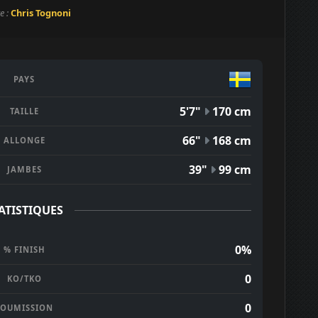
e :
Chris Tognoni
PAYS
5'7"
170 cm
TAILLE
66"
168 cm
ALLONGE
39"
99 cm
JAMBES
ATISTIQUES
0%
% FINISH
0
KO/TKO
0
SOUMISSION