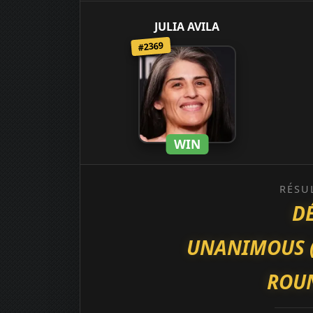
JULIA AVILA
#2369
WIN
RÉSU
D
UNANIMOUS (30
ROUN