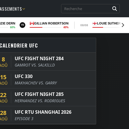
LASSEMENTS
ZIE DERN
GILLIAN ROBERTSON
LOUIE SUTHERLAN
08/08
VS
60%
40%
36
CALENDRIER UFC
8
UFC FIGHT NIGHT 284
GAMROT VS. SALKILLD
AOÛ
15
UFC 330
MAKHACHEV VS. GARRY
AOÛ
22
UFC FIGHT NIGHT 285
HERNANDEZ VS. RODRIGUES
AOÛ
28
UFC RTU SHANGHAI 2026
EPISODE 3
AOÛ