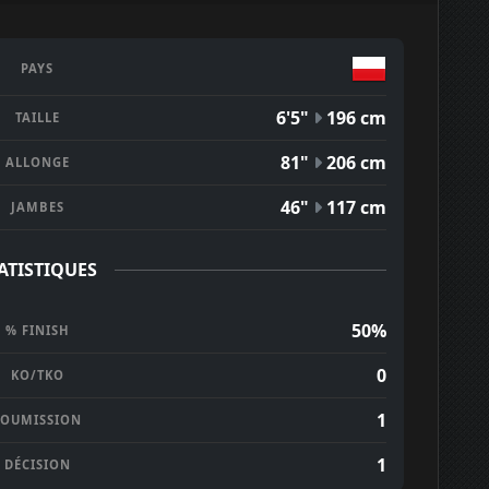
PAYS
6'5"
196 cm
TAILLE
81"
206 cm
ALLONGE
46"
117 cm
JAMBES
ATISTIQUES
50%
% FINISH
0
KO/TKO
1
SOUMISSION
1
DÉCISION