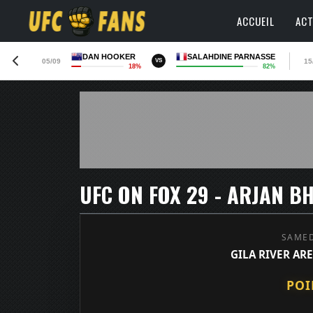
ACCUEIL
ACT
DAN HOOKER
SALAHDINE PARNASSE
05/09
15
VS
18%
82%
SAMED
GILA RIVER AR
POI