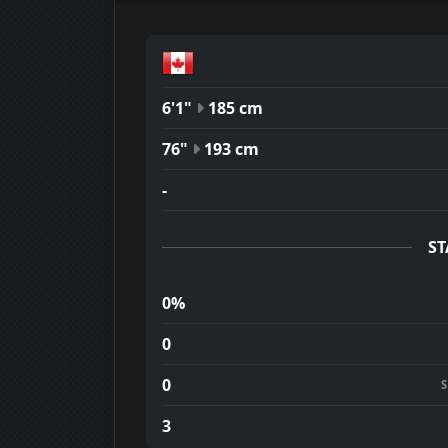
6'1"
185 cm
76"
193 cm
-
ST
0%
0
0
3