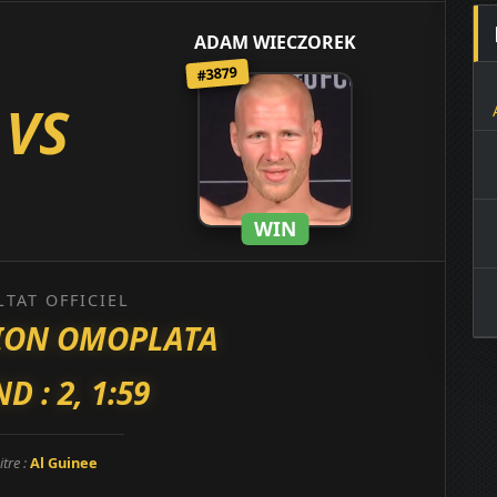
ADAM WIECZOREK
#3879
VS
WIN
LTAT OFFICIEL
ION OMOPLATA
D : 2, 1:59
itre :
Al Guinee