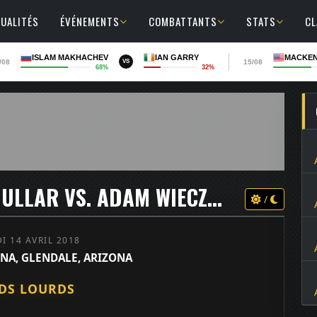
UALITÉS
ÉVÉNEMENTS
COMBATTANTS
STATS
C
ISLAM MAKHACHEV
IAN GARRY
MACKEN
/08
15/08
VS
68%
32%
UFC ON FOX 29 - ARJAN BHULLAR VS. ADAM WIECZOREK
/
I 14 AVRIL 2018
ENA, GLENDALE, ARIZONA
DS LOURDS