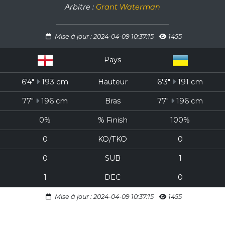
Arbitre :
Grant Waterman
Mise à jour : 2024-04-09 10:37:15
1455
Pays
6'4"
193 cm
Hauteur
6'3"
191 cm
77"
196 cm
Bras
77"
196 cm
0%
% Finish
100%
0
KO/TKO
0
0
SUB
1
1
DEC
0
Mise à jour : 2024-04-09 10:37:15
1455