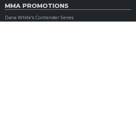
MMA PROMOTIONS
Dana White's Contender Series
Road to UFC
Professional Fighters League (PFL)
Konfrontacja Sztuk Walki (KSW)
Oktagon MMA
Legacy Fighting Alliance
Cage Warriors Fighting Championship
ARES Fighting Championship
Bellator MMA
Rizzin FF
Invicta FC
Absolute Championship Akhmat
UFC OFFICIEL
Site officiel
UFC TV
UFC Boutique
INFOS LÉGALES