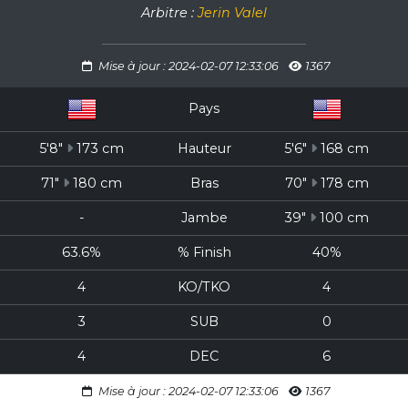
Arbitre :
Jerin Valel
Mise à jour : 2024-02-07 12:33:06
1367
Pays
5'8"
173 cm
Hauteur
5'6"
168 cm
71"
180 cm
Bras
70"
178 cm
-
Jambe
39"
100 cm
63.6%
% Finish
40%
4
KO/TKO
4
3
SUB
0
4
DEC
6
Mise à jour : 2024-02-07 12:33:06
1367