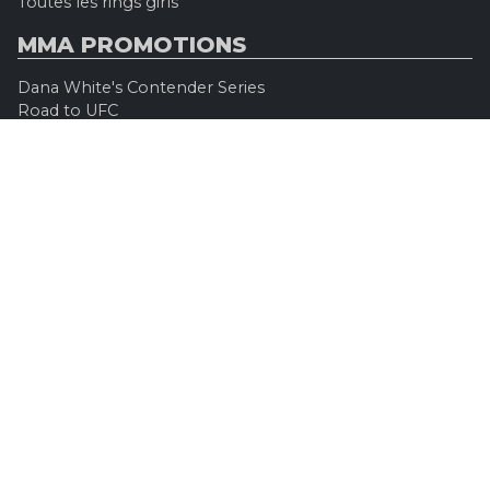
Toutes les rings girls
MMA PROMOTIONS
Dana White's Contender Series
Road to UFC
Professional Fighters League (PFL)
Konfrontacja Sztuk Walki (KSW)
Oktagon MMA
Legacy Fighting Alliance
Cage Warriors Fighting Championship
ARES Fighting Championship
Bellator MMA
Rizzin FF
Invicta FC
Absolute Championship Akhmat
UFC OFFICIEL
Site officiel
UFC TV
UFC Boutique