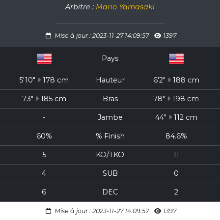
Arbitre :
Mario Yamasaki
Mise à jour : 2023-11-27 14:09:57
1397
Pays
5'10"
178 cm
Hauteur
6'2"
188 cm
73"
185 cm
Bras
78"
198 cm
-
Jambe
44"
112 cm
60%
% Finish
84.6%
5
KO/TKO
11
4
SUB
0
6
DEC
2
Mise à jour : 2023-11-27 14:09:57
1397