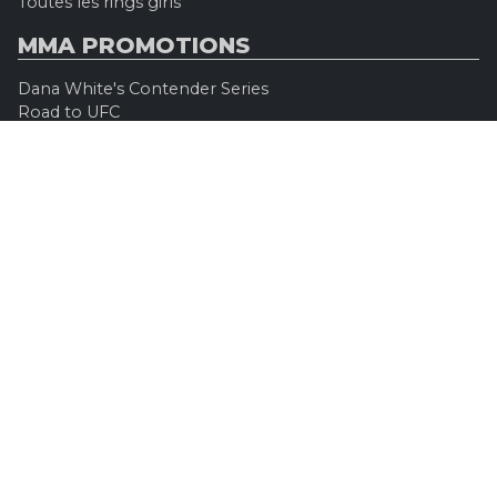
Toutes les rings girls
MMA PROMOTIONS
Dana White's Contender Series
Road to UFC
Professional Fighters League (PFL)
Konfrontacja Sztuk Walki (KSW)
Oktagon MMA
Legacy Fighting Alliance
Cage Warriors Fighting Championship
ARES Fighting Championship
Bellator MMA
Rizzin FF
Invicta FC
Absolute Championship Akhmat
UFC OFFICIEL
Site officiel
UFC TV
UFC Boutique