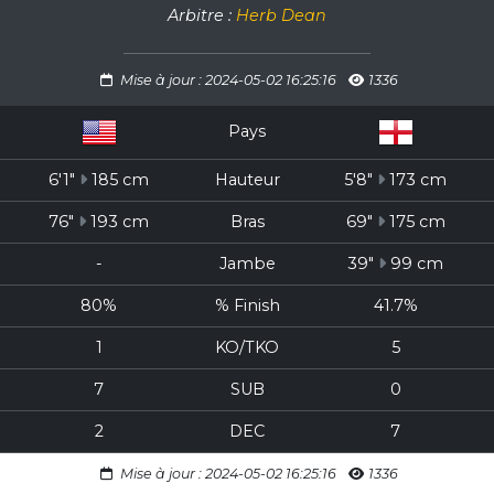
Arbitre :
Herb Dean
Mise à jour : 2024-05-02 16:25:16
1336
Pays
6'1"
185 cm
Hauteur
5'8"
173 cm
76"
193 cm
Bras
69"
175 cm
-
Jambe
39"
99 cm
80%
% Finish
41.7%
1
KO/TKO
5
7
SUB
0
2
DEC
7
Mise à jour : 2024-05-02 16:25:16
1336