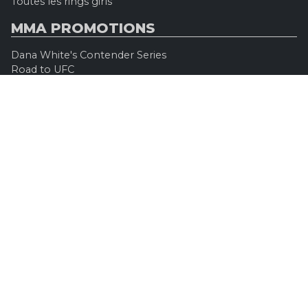
Toutes les rings girls
MMA PROMOTIONS
Dana White's Contender Series
Road to UFC
Professional Fighters League (PFL)
Konfrontacja Sztuk Walki (KSW)
Oktagon MMA
Legacy Fighting Alliance
Cage Warriors Fighting Championship
ARES Fighting Championship
Bellator MMA
Rizzin FF
Invicta FC
Absolute Championship Akhmat
UFC OFFICIEL
Site officiel
UFC TV
UFC Boutique