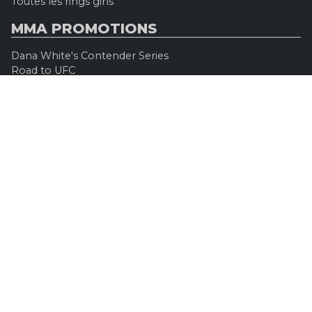
Toutes les rings girls
MMA PROMOTIONS
Dana White's Contender Series
Road to UFC
Professional Fighters League (PFL)
Konfrontacja Sztuk Walki (KSW)
Oktagon MMA
Legacy Fighting Alliance
Cage Warriors Fighting Championship
ARES Fighting Championship
Bellator MMA
Rizzin FF
Invicta FC
Absolute Championship Akhmat
UFC OFFICIEL
Site officiel
UFC TV
UFC Boutique