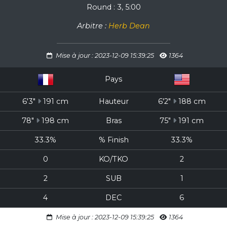
Round : 3, 5:00
Arbitre :
Herb Dean
Mise à jour : 2023-12-09 15:39:25
1364
Pays
6'3"
191 cm
Hauteur
6'2"
188 cm
78"
198 cm
Bras
75"
191 cm
33.3%
% Finish
33.3%
0
KO/TKO
2
2
SUB
1
4
DEC
6
Mise à jour : 2023-12-09 15:39:25
1364