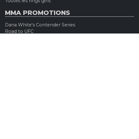
Toutes les rings girls
MMA PROMOTIONS
Dana White's Contender Series
Road to UFC
Professional Fighters League (PFL)
Konfrontacja Sztuk Walki (KSW)
Oktagon MMA
Legacy Fighting Alliance
Cage Warriors Fighting Championship
ARES Fighting Championship
Bellator MMA
Rizzin FF
Invicta FC
Absolute Championship Akhmat
UFC OFFICIEL
Site officiel
UFC TV
UFC Boutique