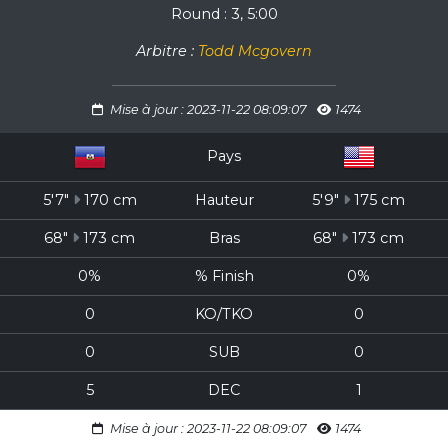
Round : 3, 5:00
Arbitre :
Todd Mcgovern
Mise à jour : 2023-11-22 08:09:07
1474
Pays
5'7"
170 cm
Hauteur
5'9"
175 cm
68"
173 cm
Bras
68"
173 cm
0%
% Finish
0%
0
KO/TKO
0
0
SUB
0
5
DEC
1
Mise à jour : 2023-11-22 08:09:07
1474