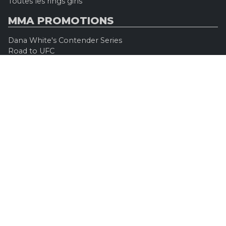
Toutes les rings girls
MMA PROMOTIONS
Dana White's Contender Series
Road to UFC
Professional Fighters League (PFL)
Konfrontacja Sztuk Walki (KSW)
Oktagon MMA
Legacy Fighting Alliance
Cage Warriors Fighting Championship
ARES Fighting Championship
Bellator MMA
Rizzin FF
Invicta FC
Absolute Championship Akhmat
UFC OFFICIEL
Site officiel
UFC TV
UFC Boutique