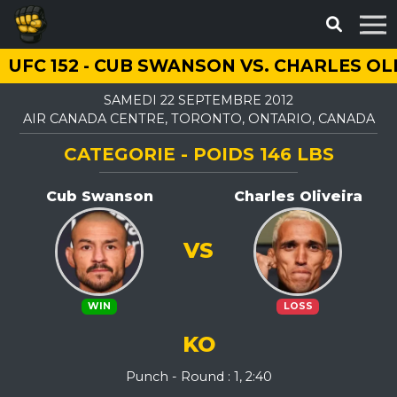
UFC 152 - CUB SWANSON VS. CHARLES OL
SAMEDI 22 SEPTEMBRE 2012
AIR CANADA CENTRE, TORONTO, ONTARIO, CANADA
CATEGORIE - POIDS 146 LBS
Cub Swanson
Charles Oliveira
VS
WIN
LOSS
KO
Punch - Round : 1, 2:40