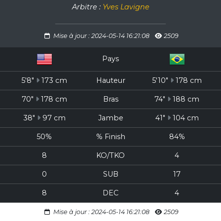
Arbitre :
Yves Lavigne
Mise à jour : 2024-05-14 16:21:08
2509
Pays
5'8"
173 cm
Hauteur
5'10"
178 cm
70"
178 cm
Bras
74"
188 cm
38"
97 cm
Jambe
41"
104 cm
50%
% Finish
84%
8
KO/TKO
4
0
SUB
17
8
DEC
4
Mise à jour : 2024-05-14 16:21:08
2509