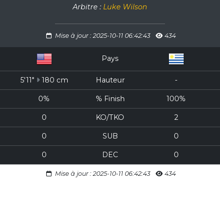
Arbitre :
Luke Wilson
Mise à jour : 2025-10-11 06:42:43
434
Pays
5'11"
180 cm
Hauteur
-
0%
% Finish
100%
0
KO/TKO
2
0
SUB
0
0
DEC
0
Mise à jour : 2025-10-11 06:42:43
434