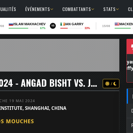
UALITÉS
ÉVÉNEMENTS
COMBATTANTS
STATS
C
ISLAM MAKHACHEV
IAN GARRY
MACKEN
/08
15/08
VS
67%
33%
ROAD TO UFC SHANGHAI 2024 - ANGAD BISHT VS. JOHN DAVE ALMANZA
/
CHE 19 MAI 2024
NSTITUTE, SHANGHAI, CHINA
DS MOUCHES