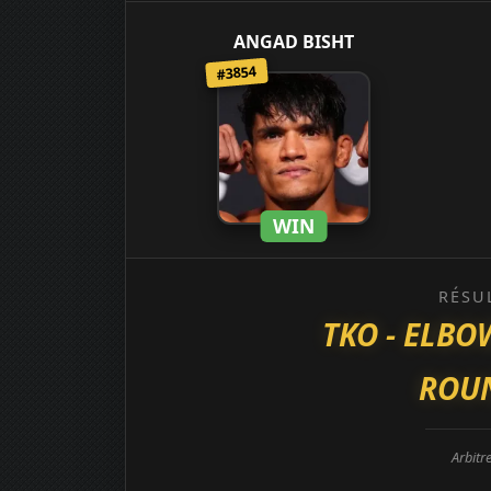
ANGAD BISHT
#3854
WIN
RÉSU
TKO - ELB
ROUN
Arbitre