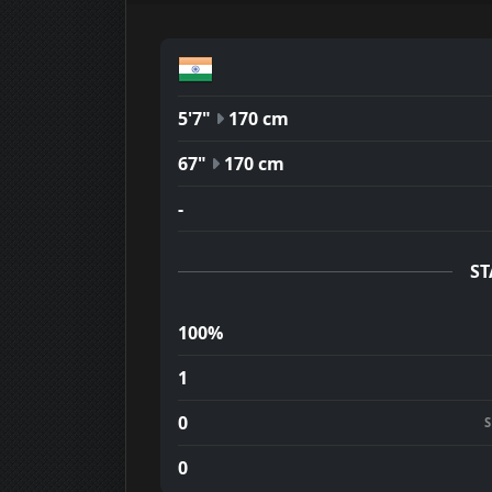
5'7"
170 cm
67"
170 cm
-
ST
100%
1
0
0