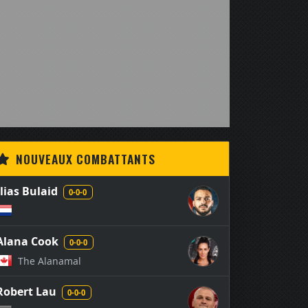
NOUVEAUX COMBATTANTS
Ilias Bulaid
0-0-0
Alana Cook
0-0-0
The Alanamal
Robert Lau
0-0-0