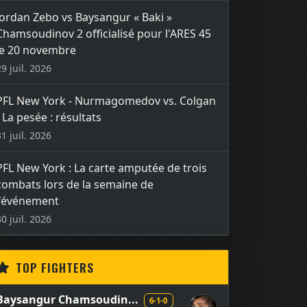
Jordan Zebo vs Baysangur « Baki »
Chamsoudinov 2 officialisé pour l'ARES 45
le 20 novembre
29 juil. 2026
PFL New York - Nurmagomedov vs. Colgan
- La pesée : résultats
31 juil. 2026
PFL New York : La carte amputée de trois
combats lors de la semaine de
l'événement
30 juil. 2026
TOP FIGHTERS
Baysangur Chamsoudin...
6-1-0