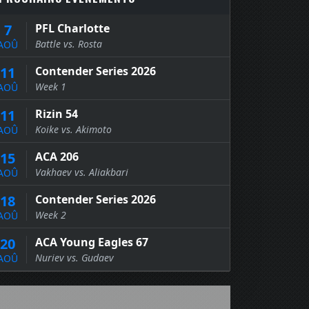
7
PFL Charlotte
Battle vs. Rosta
AOÛ
11
Contender Series 2026
Week 1
AOÛ
11
Rizin 54
Koike vs. Akimoto
AOÛ
15
ACA 206
Vakhaev vs. Aliakbari
AOÛ
18
Contender Series 2026
Week 2
AOÛ
20
ACA Young Eagles 67
Nuriev vs. Gudaev
AOÛ