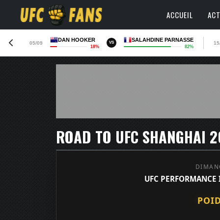
ACCUEIL
ACT
DAN HOOKER
SALAHDINE PARNASSE
05/09
15
VS
18%
82%
DIMAN
UFC PERFORMANCE I
POI