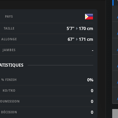
PAYS
5'7"
170 cm
TAILLE
67"
171 cm
ALLONGE
-
JAMBES
ATISTIQUES
0%
% FINISH
0
KO/TKO
0
SOUMISSION
0
DÉCISION