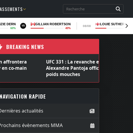
LASSEMENTS
ZIE DERN
GILLIAN ROBERTSON
LOUIE SUTHERLAN
08/08
VS
60%
40%
36
BREAKING NEWS
UFC 331 : La revanche entre Joshua Van et
Alexandre Pantoja officialisée chez les
poids mouches
NAVIGATION RAPIDE
Dernières actualités
Prochains évènements MMA