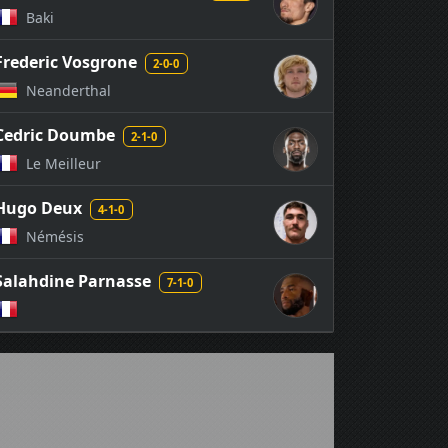
Baki
Frederic Vosgrone
2-0-0
Neanderthal
Cedric Doumbe
2-1-0
Le Meilleur
Hugo Deux
4-1-0
Némésis
Salahdine Parnasse
7-1-0