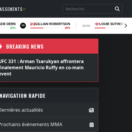
LASSEMENTS
ZIE DERN
GILLIAN ROBERTSON
LOUIE SUTHERLAN
08/08
VS
60%
40%
36
BREAKING NEWS
UFC 331 : Arman Tsarukyan affrontera
finalement Mauricio Ruffy en co-main
event
NAVIGATION RAPIDE
Dernières actualités
Prochains évènements MMA