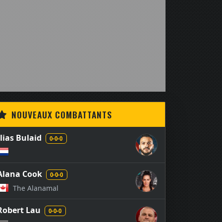
NOUVEAUX COMBATTANTS
Ilias Bulaid
0-0-0
Alana Cook
0-0-0
The Alanamal
Robert Lau
0-0-0