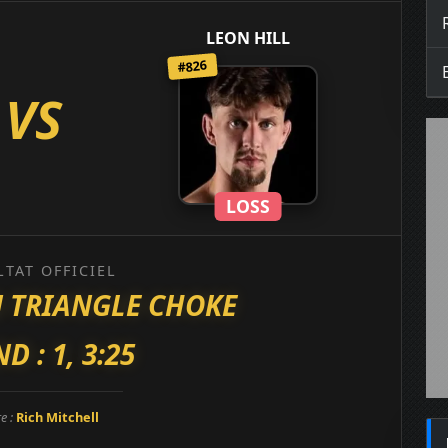
LEON HILL
#826
VS
LOSS
LTAT OFFICIEL
 TRIANGLE CHOKE
D : 1, 3:25
re :
Rich Mitchell