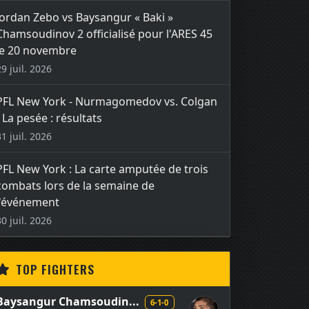
Jordan Zebo vs Baysangur « Baki »
Chamsoudinov 2 officialisé pour l'ARES 45
le 20 novembre
29 juil. 2026
PFL New York - Nurmagomedov vs. Colgan
- La pesée : résultats
31 juil. 2026
PFL New York : La carte amputée de trois
combats lors de la semaine de
l'événement
30 juil. 2026
TOP FIGHTERS
Baysangur Chamsoudin...
6-1-0