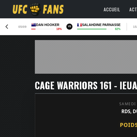
ACCUEIL
ACT
DAN HOOKER
SALAHDINE PARNASSE
05/09
15
VS
18%
82%
CAGE WARRIORS 161 - IEUA
SAMEDI
RDS, D
POID