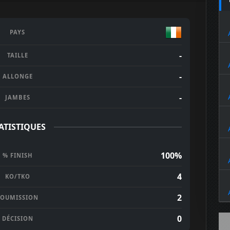
PAYS
-
TAILLE
-
ALLONGE
-
JAMBES
ATISTIQUES
100%
% FINISH
4
KO/TKO
2
SOUMISSION
0
DÉCISION