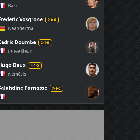
Baki
Frederic Vosgrone
2-0-0
Neanderthal
Cedric Doumbe
2-1-0
Le Meilleur
Hugo Deux
4-1-0
Némésis
Salahdine Parnasse
7-1-0