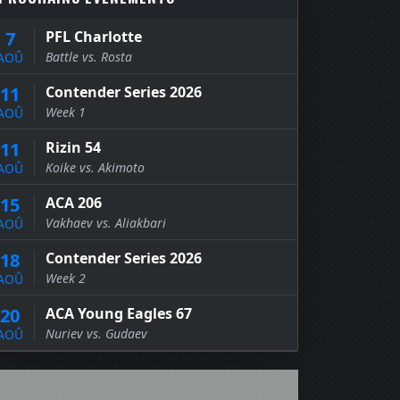
7
PFL Charlotte
Battle vs. Rosta
AOÛ
11
Contender Series 2026
Week 1
AOÛ
11
Rizin 54
Koike vs. Akimoto
AOÛ
15
ACA 206
Vakhaev vs. Aliakbari
AOÛ
18
Contender Series 2026
Week 2
AOÛ
20
ACA Young Eagles 67
Nuriev vs. Gudaev
AOÛ