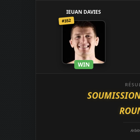
IEUAN DAVIES
#352
WIN
RÉSU
SOUMISSION
ROUN
Arbit