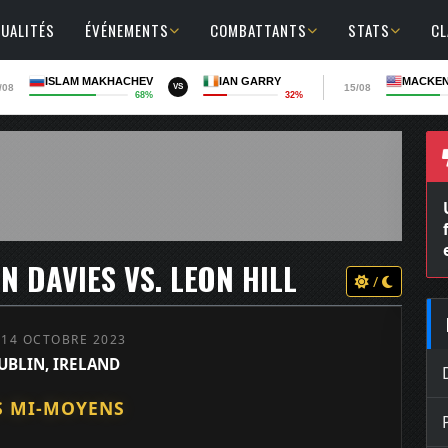
UALITÉS
ÉVÉNEMENTS
COMBATTANTS
STATS
C
ISLAM MAKHACHEV
IAN GARRY
MACKEN
/08
15/08
VS
68%
32%
N DAVIES VS. LEON HILL
/
 14 OCTOBRE 2023
UBLIN, IRELAND
S MI-MOYENS