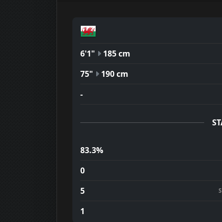
6'1"
185 cm
75"
190 cm
-
ST
83.3%
0
5
1