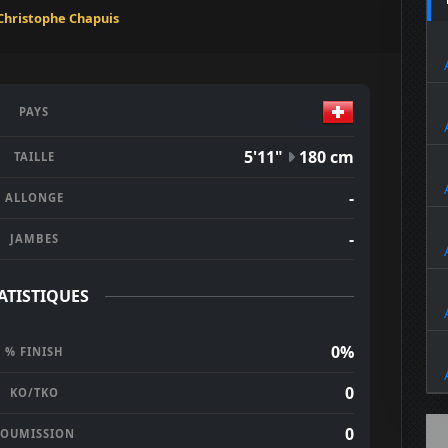
Christophe Chapuis
PAYS
5'11"
180 cm
TAILLE
-
ALLONGE
-
JAMBES
ATISTIQUES
0%
% FINISH
0
KO/TKO
0
SOUMISSION