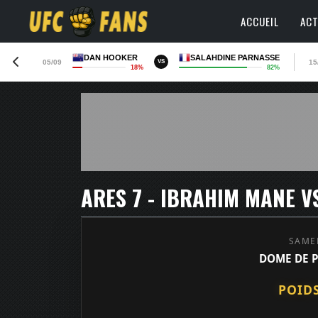
ACCUEIL
ACT
DAN HOOKER
SALAHDINE PARNASSE
05/09
15
VS
18%
82%
ARES 7 - IBRAHIM MANE 
SAMED
DOME DE P
POID