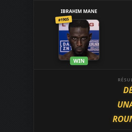
IBRAHIM MANE
#1905
WIN
RÉSU
D
UN
ROUN