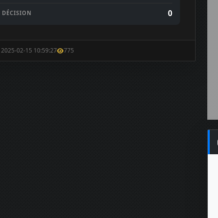
0
DÉCISION
: 2025-02-15 10:59:27
775