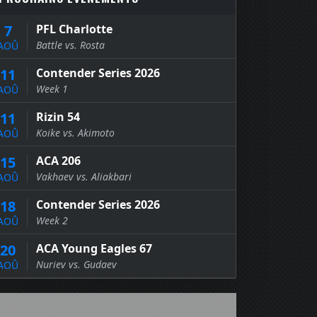
7
PFL Charlotte
Battle vs. Rosta
AOÛ
11
Contender Series 2026
Week 1
AOÛ
11
Rizin 54
Koike vs. Akimoto
AOÛ
15
ACA 206
Vakhaev vs. Aliakbari
AOÛ
18
Contender Series 2026
Week 2
AOÛ
20
ACA Young Eagles 67
Nuriev vs. Gudaev
AOÛ