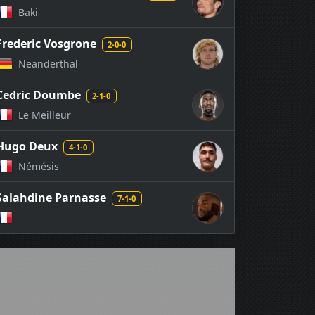
Baki
Frederic Vosgrone
2-0-0
Neanderthal
Cedric Doumbe
2-1-0
Le Meilleur
Hugo Deux
4-1-0
Némésis
Salahdine Parnasse
7-1-0