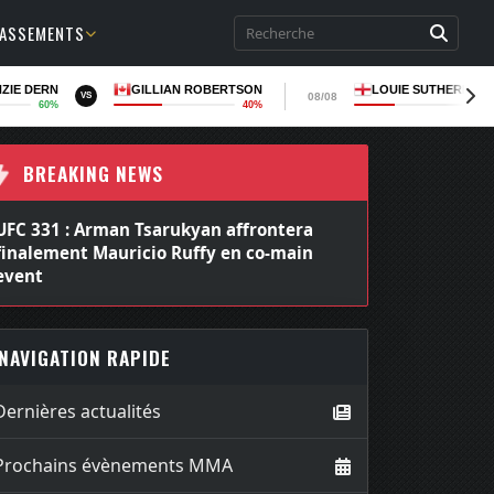
LASSEMENTS
ZIE DERN
GILLIAN ROBERTSON
LOUIE SUTHERLAN
08/08
VS
60%
40%
36
BREAKING NEWS
UFC 331 : Arman Tsarukyan affrontera
finalement Mauricio Ruffy en co-main
event
NAVIGATION RAPIDE
Dernières actualités
Prochains évènements MMA