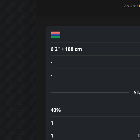
Arbitre :
6'2"
188 cm
-
-
ST
40%
1
1