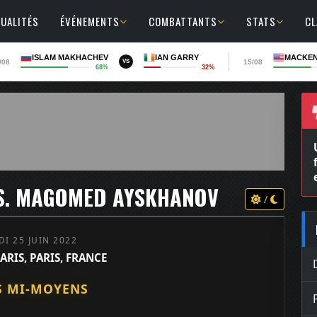
UALITÉS
ÉVÉNEMENTS
COMBATTANTS
STATS
C
ISLAM MAKHACHEV
IAN GARRY
MACKEN
/08
15/08
VS
68%
32%
VS. MAGOMED AYSKHANOV
/
I 25 JUIN 2022
ARIS, PARIS, FRANCE
S MI-MOYENS