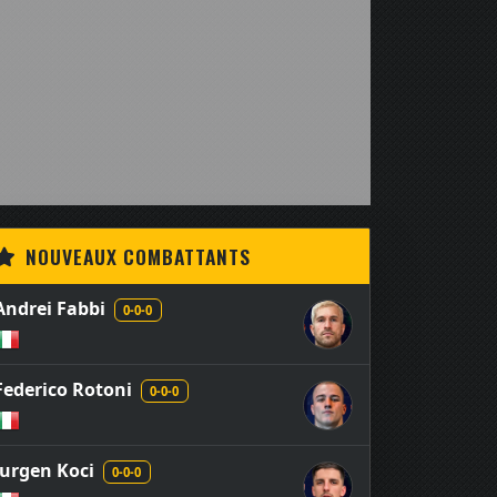
NOUVEAUX COMBATTANTS
Andrei Fabbi
0-0-0
Federico Rotoni
0-0-0
Jurgen Koci
0-0-0