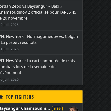
Jordan Zebo vs Baysangur « Baki »
Chamsoudinov 2 officialisé pour l'ARES 45
le 20 novembre
29 juil. 2026
PFL New York - Nurmagomedov vs. Colgan
- La pesée : résultats
31 juil. 2026
PFL New York : La carte amputée de trois
combats lors de la semaine de
l'événement
30 juil. 2026
TOP FIGHTERS
Baysangur Chamsoudin...
6-1-0