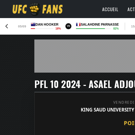
ACCUEIL
ACT
DAN HOOKER
SALAHDINE PARNASSE
05/09
15
VS
18%
82%
PFL 10 2024 - ASAEL ADJO
VENDREDI
KING SAUD UNIVERSITY 
POI