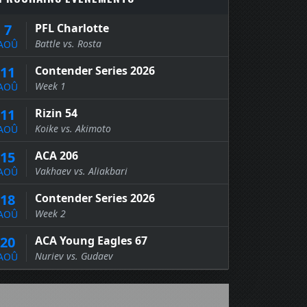
7
PFL Charlotte
Battle vs. Rosta
AOÛ
11
Contender Series 2026
Week 1
AOÛ
11
Rizin 54
Koike vs. Akimoto
AOÛ
15
ACA 206
Vakhaev vs. Aliakbari
AOÛ
18
Contender Series 2026
Week 2
AOÛ
20
ACA Young Eagles 67
Nuriev vs. Gudaev
AOÛ