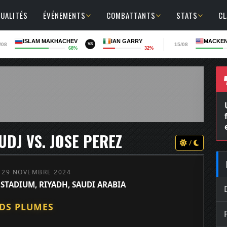
UALITÉS
ÉVÉNEMENTS
COMBATTANTS
STATS
C
ISLAM MAKHACHEV
IAN GARRY
MACKEN
/08
15/08
VS
68%
32%
UFC
fin
ev
UDJ VS. JOSE PEREZ
/
 29 NOVEMBRE 2024
STADIUM, RIYADH, SAUDI ARABIA
DS PLUMES