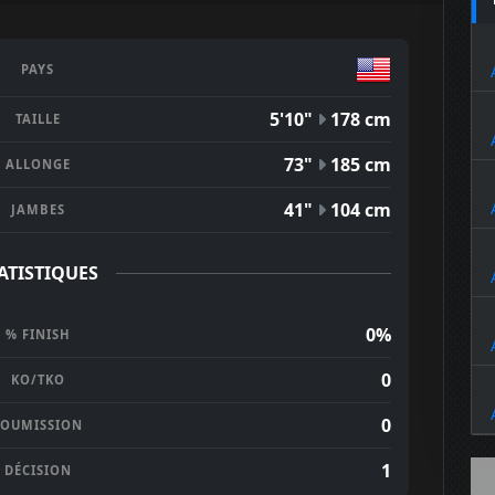
PAYS
5'10"
178 cm
TAILLE
73"
185 cm
ALLONGE
41"
104 cm
JAMBES
ATISTIQUES
0%
% FINISH
0
KO/TKO
0
SOUMISSION
1
DÉCISION