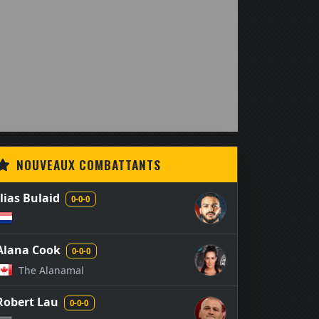
NOUVEAUX COMBATTANTS
Ilias Bulaid
0-0-0
Alana Cook
0-0-0
The Alanamal
Robert Lau
0-0-0