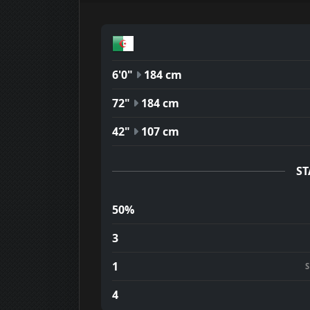
6'0"
184 cm
72"
184 cm
42"
107 cm
ST
50%
3
1
4