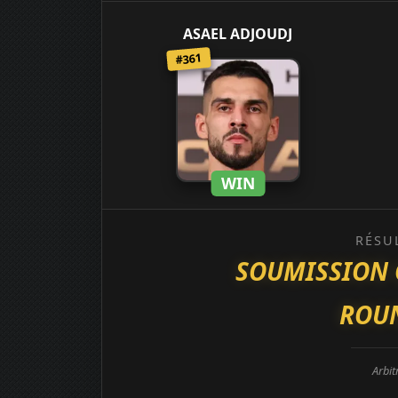
ASAEL ADJOUDJ
#361
WIN
RÉSU
SOUMISSION 
ROUN
Arbit