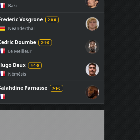
Baki
Frederic Vosgrone
2-0-0
Neanderthal
Cedric Doumbe
2-1-0
Le Meilleur
Hugo Deux
4-1-0
Némésis
Salahdine Parnasse
7-1-0