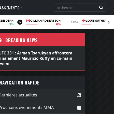
LASSEMENTS
ZIE DERN
GILLIAN ROBERTSON
LOUIE SUTHERLAN
08/08
VS
60%
40%
36
BREAKING NEWS
 331 : Arman Tsarukyan affrontera
UFC 331 : La re
alement Mauricio Ruffy en co-main
Alexandre Panto
ent
poids mouches
NAVIGATION RAPIDE
Dernières actualités
Prochains évènements MMA