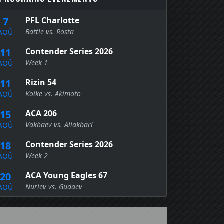
7
PFL Charlotte
Battle vs. Rosta
AOÛ
11
Contender Series 2026
Week 1
AOÛ
11
Rizin 54
Koike vs. Akimoto
AOÛ
15
ACA 206
Vakhaev vs. Aliakbari
AOÛ
18
Contender Series 2026
Week 2
AOÛ
20
ACA Young Eagles 67
Nuriev vs. Gudaev
AOÛ