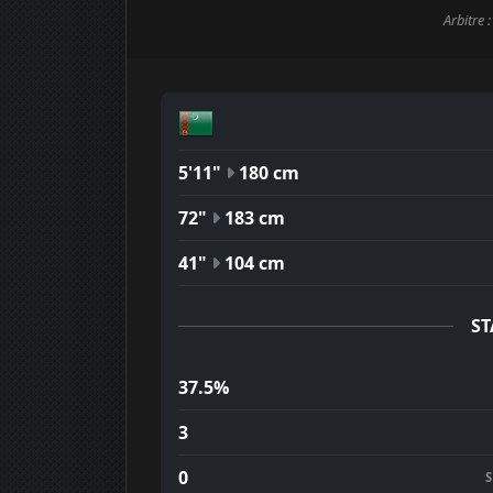
Arbitre 
5'11"
180 cm
72"
183 cm
41"
104 cm
ST
37.5%
3
0