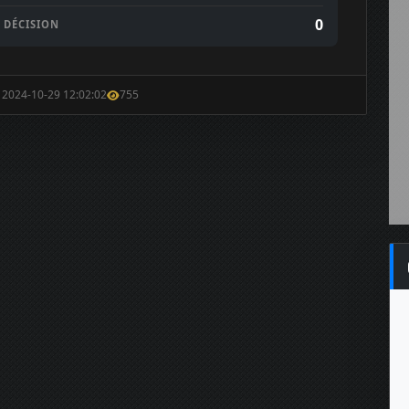
0
DÉCISION
: 2024-10-29 12:02:02
755