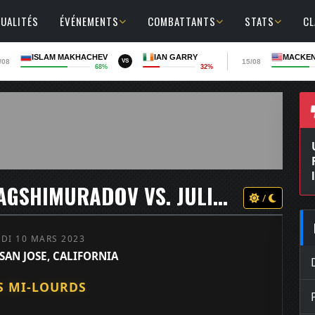
UALITÉS
ÉVÉNEMENTS
COMBATTANTS
STATS
C
ISLAM MAKHACHEV
IAN GARRY
MACKEN
/08
15/08
VS
68%
32%
BELLATOR 292 - DOVLET YAGSHIMURADOV VS. JULIUS ANGLICKAS
/
DI 10 MARS 2023
 SAN JOSE, CALIFORNIA
S MI-LOURDS