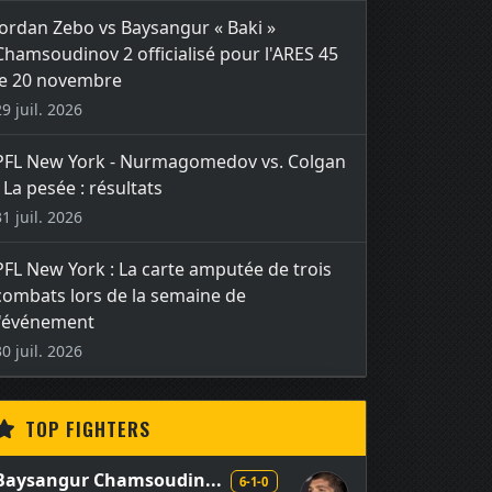
Jordan Zebo vs Baysangur « Baki »
Chamsoudinov 2 officialisé pour l'ARES 45
le 20 novembre
29 juil. 2026
PFL New York - Nurmagomedov vs. Colgan
- La pesée : résultats
31 juil. 2026
PFL New York : La carte amputée de trois
combats lors de la semaine de
l'événement
30 juil. 2026
TOP FIGHTERS
Baysangur Chamsoudin...
6-1-0