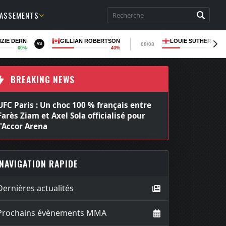
LASSEMENTS
ZIE DERN
GILLIAN ROBERTSON
LOUIE SUTHERLAN
08/08
VS
60%
40%
35
BREAKING NEWS
UFC Paris : Un choc 100 % français entre
Farès Ziam et Axel Sola officialisé pour
l'Accor Arena
NAVIGATION RAPIDE
Dernières actualités
Prochains évènements MMA