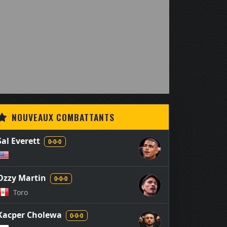
NOUVEAUX COMBATTANTS
Sal Everett
0-0-0
Ozzy Martin
0-0-0
Toro
Kacper Cholewa
0-0-0