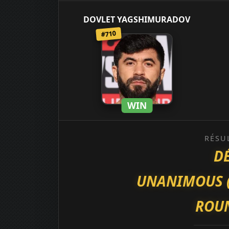
DOVLET YAGSHIMURADOV
#710
WIN
RÉSU
D
UNANIMOUS (30
ROUN