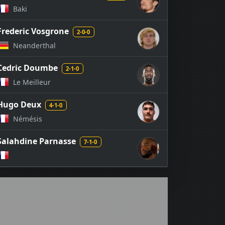
Baki
Frederic Vosgrone
2-0-0
Neanderthal
Cedric Doumbe
2-1-0
Le Meilleur
Hugo Deux
4-1-0
Némésis
Salahdine Parnasse
7-1-0