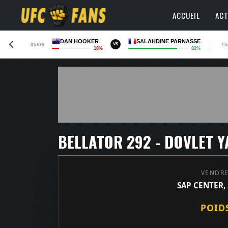
ACCUEIL
ACT
DAN HOOKER
SALAHDINE PARNASSE
05/09
15
VS
18%
82%
VENDRE
SAP CENTER,
POID