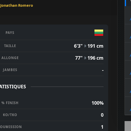
:
Jonathan Romero
PAYS
6'3"
191 cm
TAILLE
77"
196 cm
ALLONGE
-
JAMBES
ATISTIQUES
100%
% FINISH
0
KO/TKO
1
SOUMISSION