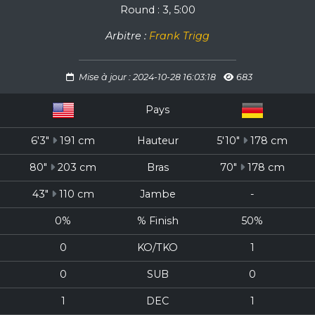
Round : 3, 5:00
Arbitre :
Frank Trigg
Mise à jour : 2024-10-28 16:03:18
683
Pays
6'3"
191 cm
Hauteur
5'10"
178 cm
80"
203 cm
Bras
70"
178 cm
43"
110 cm
Jambe
-
0%
% Finish
50%
0
KO/TKO
1
0
SUB
0
1
DEC
1