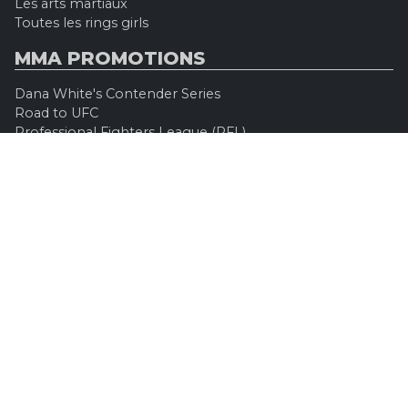
Les arts martiaux
Toutes les rings girls
MMA PROMOTIONS
Dana White's Contender Series
Road to UFC
Professional Fighters League (PFL)
Konfrontacja Sztuk Walki (KSW)
Oktagon MMA
Legacy Fighting Alliance
Cage Warriors Fighting Championship
ARES Fighting Championship
Bellator MMA
Rizzin FF
Invicta FC
Absolute Championship Akhmat
UFC OFFICIEL
Site officiel
UFC TV