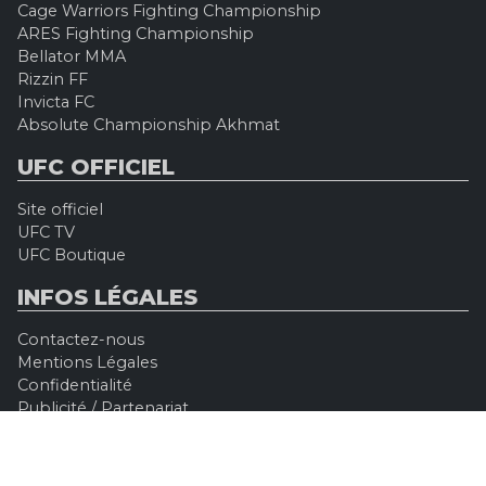
Cage Warriors Fighting Championship
ARES Fighting Championship
Bellator MMA
Rizzin FF
Invicta FC
Absolute Championship Akhmat
UFC OFFICIEL
Site officiel
UFC TV
UFC Boutique
INFOS LÉGALES
Contactez-nous
Mentions Légales
Confidentialité
Publicité / Partenariat